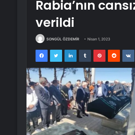
Rabia’nın cansı
verildi
SONGÜL ÖZDEMİR
Nisan 1, 2023
Facebook
Twitter
LinkedIn
Tumblr
Pinterest
Reddit