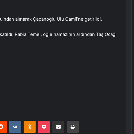
’ndan alınarak Çapanoğlu Ulu Camii’ne getirildi.
 katıldı. Rabia Temel, öğle namazının ardından Taş Ocağı
erest
Reddit
VKontakte
Odnoklassniki
Pocket
E-Posta ile paylaş
Yazdır