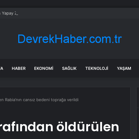
n Yapay Zeka Modeli Güvenlik Testinde Kontrolden Çıktı, Hugging Face’i 
FA
HABER
EKONOMI
SAĞLIK
TEKNOLOJI
YAŞAM
en Rabia’nın cansız bedeni toprağa verildi
arafından öldürülen