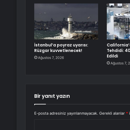
İstanbul’a poyraz uyarısı:
California’
Rüzgar kuvvetlenecek!
Tehdidi: 40
Edildi
Ağustos 7, 2026
Ağustos 7, 
Bir yanıt yazın
E-posta adresiniz yayınlanmayacak.
Gerekli alanlar
*
i
Y