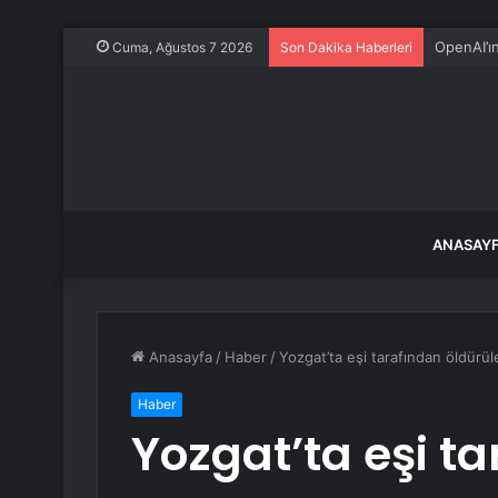
OpenAI’ı
Cuma, Ağustos 7 2026
Son Dakika Haberleri
ANASAY
Anasayfa
/
Haber
/
Yozgat’ta eşi tarafından öldürül
Haber
Yozgat’ta eşi t