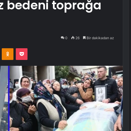
z bedeni toprağa
0
26
Bir dakikadan az
VKontakte
Odnoklassniki
Pocket