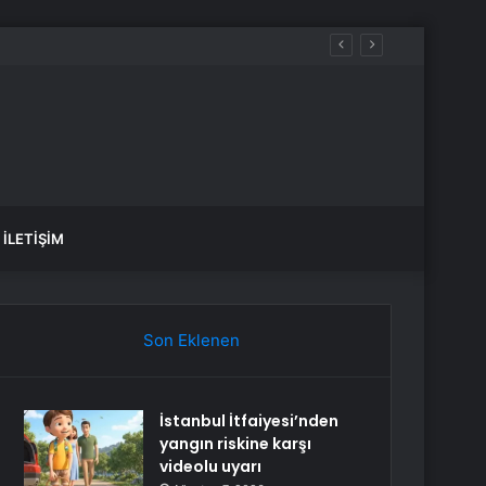
Hackledi
İLETIŞIM
Son Eklenen
İstanbul İtfaiyesi’nden
yangın riskine karşı
videolu uyarı