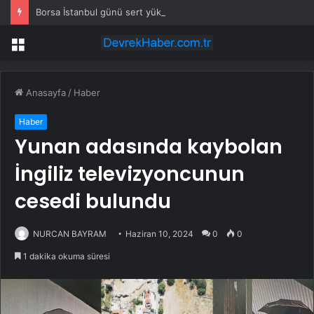
Borsa İstanbul günü sert yükselişle kapattı
Menü
Anasayfa
/
Haber
Haber
Yunan adasında kaybolan
İngiliz televizyoncunun
cesedi bulundu
NURCAN BAYRAM
Haziran 10, 2024
0
0
1 dakika okuma süresi