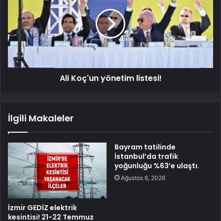
Ali Koç'un yönetim listesi!
İlgili Makaleler
Bayram tatilinde
İstanbul’da trafik
yoğunluğu %63’e ulaştı.
Ağustos 6, 2026
İzmir GEDİZ elektrik
kesintisi! 21-22 Temmuz