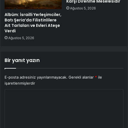
Karşı Direnme Meselesidir
Ağustos 5, 2026
Albüm: İsrailli Yerleşimciler,
Batı Şeria’da Filistinlilere
Ait Tarlaları ve Evleri Ateşe
Verdi
Ağustos 5, 2026
Bir yanıt yazın
E-posta adresiniz yayınlanmayacak.
Gerekli alanlar
*
ile
işaretlenmişlerdir
Y
o
r
u
m