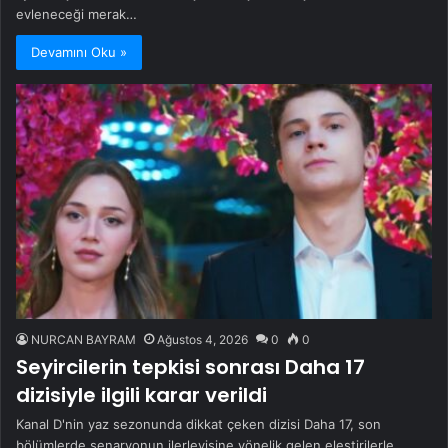
evleneceği merak…
Devamını Oku »
NURCAN BAYRAM
Ağustos 4, 2026
0
0
Seyircilerin tepkisi sonrası Daha 17
dizisiyle ilgili karar verildi
Kanal D'nin yaz sezonunda dikkat çeken dizisi Daha 17, son
bölümlerde senaryonun ilerleyişine yönelik gelen eleştirilerle