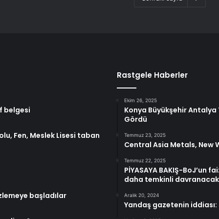
Rastgele Haberler
Ekim 26, 2025
f belgesi
Konya Büyükşehir Antalya 
Gördü
lu, Fen, Meslek Lisesi taban
Temmuz 23, 2025
Central Asia Metals, New 
Temmuz 22, 2025
PİYASAYA BAKIŞ-BoJ’un fai
daha temkinli davranacak
izlemeye başladılar
Aralık 20, 2024
Yandaş gazetenin iddiası: