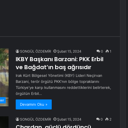
SONGÜL ÖZDEMİR
Şubat 15, 2024
0
1
IKBY Başkanı Barzani: PKK Erbil
ve Bağdat’ın baş ağrısıdır
Irak Kürt Bölgesel Yönetimi (KBY) Lideri Neçirvan
Barzani, terör örgütü PKK'nın bölge topraklarını
Türkiye'ye karşı kullanmasını reddettiklerini belirterek,
örgütün Erbil…
ber
Devamını Oku »
SONGÜL ÖZDEMİR
Şubat 15, 2024
0
2
Chardan, güçlü dördüncü