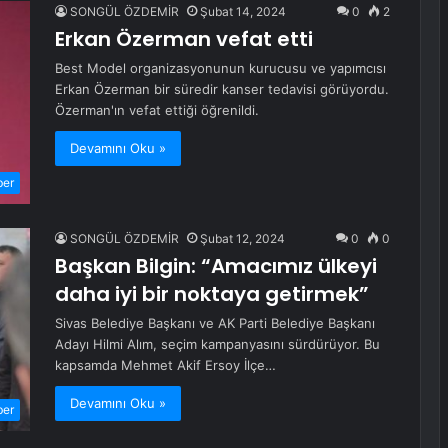
SONGÜL ÖZDEMİR
Şubat 14, 2024
0
2
Erkan Özerman vefat etti
Best Model organizasyonunun kurucusu ve yapımcısı
Erkan Özerman bir süredir kanser tedavisi görüyordu.
Özerman'ın vefat ettiği öğrenildi.
Devamını Oku »
ber
SONGÜL ÖZDEMİR
Şubat 12, 2024
0
0
Başkan Bilgin: “Amacımız ülkeyi
daha iyi bir noktaya getirmek”
Sivas Belediye Başkanı ve AK Parti Belediye Başkanı
Adayı Hilmi Alım, seçim kampanyasını sürdürüyor. Bu
kapsamda Mehmet Akif Ersoy İlçe…
Devamını Oku »
ber