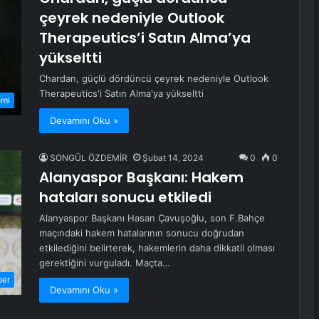
çeyrek nedeniyle Outlook
Therapeutics’i Satın Alma’ya
yükseltti
Chardan, güçlü dördüncü çeyrek nedeniyle Outlook
Therapeutics'i Satın Alma'ya yükseltti
omi
Devamını Oku »
SONGÜL ÖZDEMİR
Şubat 14, 2024
0
0
Alanyaspor Başkanı: Hakem
hataları sonucu etkiledi
Alanyaspor Başkanı Hasan Çavuşoğlu, son F.Bahçe
maçındaki hakem hatalarının sonucu doğrudan
etkilediğini belirterek, hakemlerin daha dikkatli olması
gerektiğini vurguladı. Maçta…
ber
Devamını Oku »