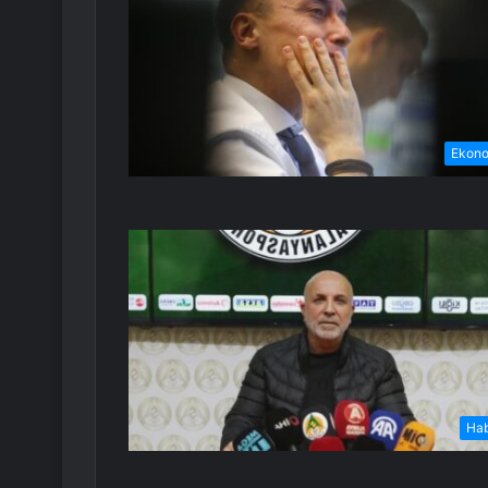
Ekon
Ha