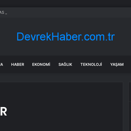
AS LİSE TABAN PUANLARI: Sivas’ta Anadolu, Fen, Meslek Lisesi taban p
FA
HABER
EKONOMI
SAĞLIK
TEKNOLOJI
YAŞAM
R