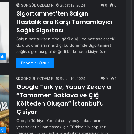
SONGÜL ÖZDEMİR
Şubat 12, 2024
0
0
Sigortamnet’ten Salgın
Hastalıklara Karşı Tamamlayıcı
Sağlık Sigortası
Salgın hastalıkların ciddi görüldüğü ve hastanelerdeki
doluluk oranlarının arttığı bu dönemde Sigortamnet,
sağlık sigortası gibi değerli bir konuda kişiye özel…
lık
Devamını Oku »
SONGÜL ÖZDEMİR
Şubat 10, 2024
0
1
Google Türkiye, Yapay Zekayla
“Tamamen Baklava ve Çiğ
Köfteden Oluşan” İstanbul’u
Çiziyor
Google Türkiye, Gemini adlı yapay zeka aracının
yeteneklerini kanıtlamak için Türkiye'nin popüler
oji
yemeklerinin yer aldığı İstanbul manzaraları çizdirdi.