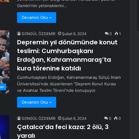
Gemini'nin yeteneklerini…
Devamını Oku »
SONGÜL ÖZDEMİR
Şubat 6, 2024
0
1
Depremin yıl dönümünde konut
teslimi: Cumhurbaşkanı
Erdoğan, Kahramanmaraş’ta
kura törenine katıldı
Cumhurbaşkanı Erdoğan, Kahramanmaraş Sütçü İmam
Üniversitesi'nde düzenlenen "Deprem Konut Kurası
ber
ve Anahtar Teslim Töreni"nde konuşuyor.
Devamını Oku »
SONGÜL ÖZDEMİR
Şubat 6, 2024
0
0
Çatalca’da feci kaza: 2 ölü, 3
yaralı