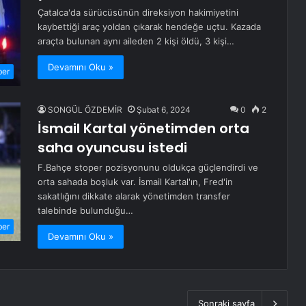
Çatalca'da sürücüsünün direksiyon hakimiyetini
kaybettiği araç yoldan çıkarak hendeğe uçtu. Kazada
araçta bulunan aynı aileden 2 kişi öldü, 3 kişi…
Devamını Oku »
ber
SONGÜL ÖZDEMİR
Şubat 6, 2024
0
2
İsmail Kartal yönetimden orta
saha oyuncusu istedi
F.Bahçe stoper pozisyonunu oldukça güçlendirdi ve
orta sahada boşluk var. İsmail Kartal'ın, Fred'in
sakatlığını dikkate alarak yönetimden transfer
talebinde bulunduğu…
ber
Devamını Oku »
Sonraki sayfa