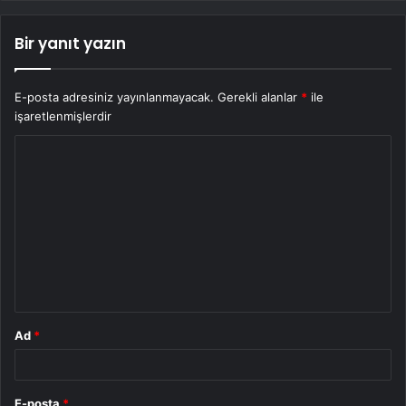
Bir yanıt yazın
E-posta adresiniz yayınlanmayacak.
Gerekli alanlar
*
ile
işaretlenmişlerdir
Y
o
r
u
m
*
Ad
*
E-posta
*