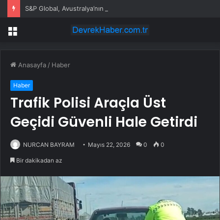
S&P Global, Avustralya’nın AAA notunu mali güç ile teyit etti
Menü
Anasayfa
/
Haber
Haber
Trafik Polisi Araçla Üst
Geçidi Güvenli Hale Getirdi
NURCAN BAYRAM
Mayıs 22, 2026
0
0
Bir dakikadan az