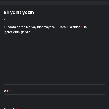
Bir yanıt yazın
E-posta adresiniz yayınlanmayacak.
Gerekli alanlar
*
ile
işaretlenmişlerdir
Y
o
r
u
m
*
Ad
*
E-posta
*