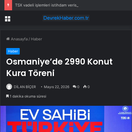
TSX vadeli işlemleri istihdam verisi öncesi yükselişte
Menü
Anasayfa
/
Haber
Haber
Osmaniye’de 2990 Konut
Kura Töreni
DİLAN BİÇER
Mayıs 22, 2026
0
0
1 dakika okuma süresi