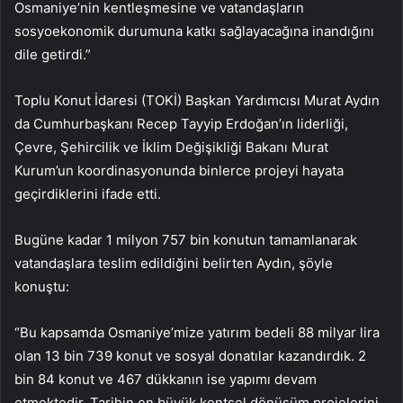
Osmaniye’nin kentleşmesine ve vatandaşların
sosyoekonomik durumuna katkı sağlayacağına inandığını
dile getirdi.”
Toplu Konut İdaresi (TOKİ) Başkan Yardımcısı Murat Aydın
da Cumhurbaşkanı Recep Tayyip Erdoğan’ın liderliği,
Çevre, Şehircilik ve İklim Değişikliği Bakanı Murat
Kurum’un koordinasyonunda binlerce projeyi hayata
geçirdiklerini ifade etti.
Bugüne kadar 1 milyon 757 bin konutun tamamlanarak
vatandaşlara teslim edildiğini belirten Aydın, şöyle
konuştu:
“Bu kapsamda Osmaniye’mize yatırım bedeli 88 milyar lira
olan 13 bin 739 konut ve sosyal donatılar kazandırdık. 2
bin 84 konut ve 467 dükkanın ise yapımı devam
etmektedir. Tarihin en büyük kentsel dönüşüm projelerini