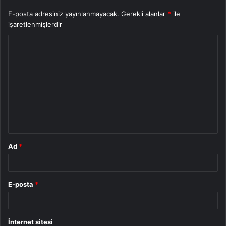
E-posta adresiniz yayınlanmayacak.
Gerekli alanlar
*
ile
işaretlenmişlerdir
Y
o
r
u
m
*
Ad
*
E-posta
*
İnternet sitesi