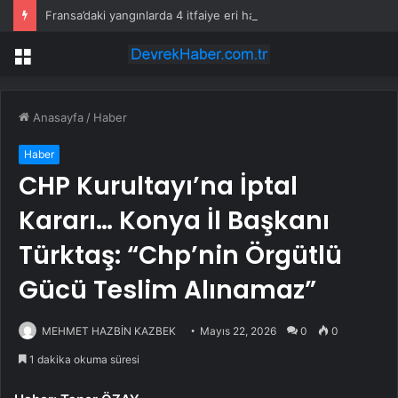
Fransa’daki yangınlarda 4 itfaiye eri hayatını kaybetti
Menü
Anasayfa
/
Haber
Haber
CHP Kurultayı’na İptal
Kararı… Konya İl Başkanı
Türktaş: “Chp’nin Örgütlü
Gücü Teslim Alınamaz”
MEHMET HAZBİN KAZBEK
Mayıs 22, 2026
0
0
1 dakika okuma süresi