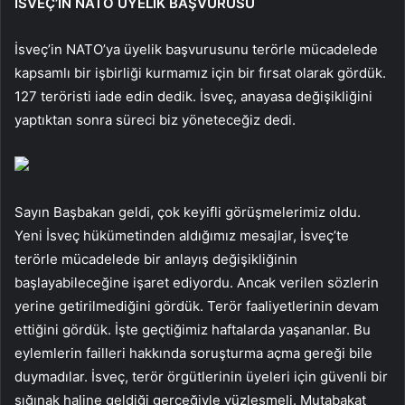
İSVEÇ’İN NATO ÜYELİK BAŞVURUSU
İsveç’in NATO’ya üyelik başvurusunu terörle mücadelede
kapsamlı bir işbirliği kurmamız için bir fırsat olarak gördük.
127 teröristi iade edin dedik. İsveç, anayasa değişikliğini
yaptıktan sonra süreci biz yöneteceğiz dedi.
Sayın Başbakan geldi, çok keyifli görüşmelerimiz oldu.
Yeni İsveç hükümetinden aldığımız mesajlar, İsveç’te
terörle mücadelede bir anlayış değişikliğinin
başlayabileceğine işaret ediyordu. Ancak verilen sözlerin
yerine getirilmediğini gördük. Terör faaliyetlerinin devam
ettiğini gördük. İşte geçtiğimiz haftalarda yaşananlar. Bu
eylemlerin failleri hakkında soruşturma açma gereği bile
duymadılar. İsveç, terör örgütlerinin üyeleri için güvenli bir
sığınak haline geldiği gerçeğiyle yüzleşmeli. Mutabakat