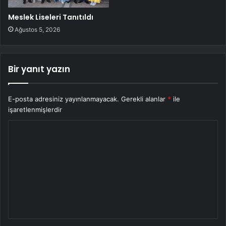
Meslek Liseleri Tanıtıldı
Ağustos 5, 2026
Bir yanıt yazın
E-posta adresiniz yayınlanmayacak.
Gerekli alanlar
*
ile
işaretlenmişlerdir
Y
o
r
u
m
*