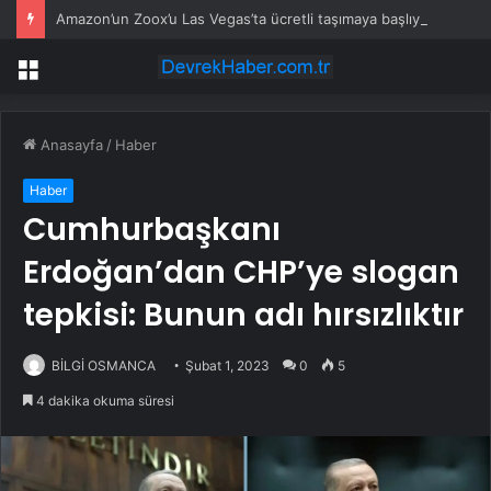
Amazon’un Zoox’u Las Vegas’ta ücretli taşımaya başlıyor
Menü
Anasayfa
/
Haber
Haber
Cumhurbaşkanı
Erdoğan’dan CHP’ye slogan
tepkisi: Bunun adı hırsızlıktır
BİLGİ OSMANCA
Şubat 1, 2023
0
5
4 dakika okuma süresi