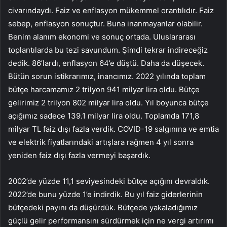
civarındaydı. Faiz ve enflasyon mükemmel orantılıdır. Faiz
sebep, enflasyon sonuçtur. Buna inanmayanlar olabilir.
Benim alanım ekonomi ve sonuç ortada. Uluslararası
toplantılarda bu tezi savundum. Şimdi tekrar indireceğiz
dedik. 86’lardı, enflasyon 64’e düştü. Daha da düşecek.
Bütün sorun istikrarımız, inancımız. 2022 yılında toplam
bütçe harcamamız 2 trilyon 941 milyar lira oldu. Bütçe
gelirimiz 2 trilyon 802 milyar lira oldu. Yıl boyunca bütçe
açığımız sadece 139.1 milyar lira oldu. Toplamda 171,8
milyar TL faiz dışı fazla verdik. COVID-19 salgınına ve emtia
ve elektrik fiyatlarındaki artışlara rağmen 4 yıl sonra
yeniden faiz dışı fazla vermeyi başardık.
2002’de yüzde 11,1 seviyesindeki bütçe açığını devraldık.
2022’de bunu yüzde 1’e indirdik. Bu yıl faiz giderlerinin
bütçedeki payını da düşürdük. Bütçede yakaladığımız
güçlü gelir performansını sürdürmek için ne vergi artırımı