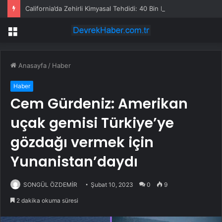
California’da Zehirli Kimyasal Tehdidi: 40 Bin Kişi Tahliye Edildi
Menü
Anasayfa
/
Haber
Haber
Cem Gürdeniz: Amerikan
uçak gemisi Türkiye’ye
gözdağı vermek için
Yunanistan’daydı
SONGÜL ÖZDEMİR
Şubat 10, 2023
0
9
2 dakika okuma süresi