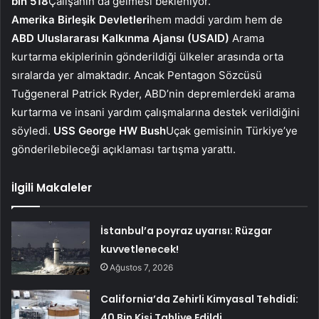
bin 518
Çalışanın da gelmesi bekleniyor.
Amerika Birleşik Devletleri
hem maddi yardım hem de
ABD Uluslararası Kalkınma Ajansı (USAID)
Arama
kurtarma ekiplerinin gönderildiği ülkeler arasında orta
sıralarda yer almaktadır. Ancak Pentagon Sözcüsü
Tuğgeneral Patrick Ryder, ABD’nin depremlerdeki arama
kurtarma ve insani yardım çalışmalarına destek verildiğini
söyledi.
USS George HW Bush
Uçak gemisinin Türkiye’ye
gönderilebileceği açıklaması tartışma yarattı.
İlgili Makaleler
İstanbul’a poyraz uyarısı: Rüzgar
kuvvetlenecek!
Ağustos 7, 2026
California’da Zehirli Kimyasal Tehdidi:
40 Bin Kişi Tahliye Edildi