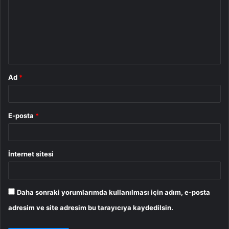
r
u
m
*
Ad
*
E-posta
*
İnternet sitesi
Daha sonraki yorumlarımda kullanılması için adım, e-posta
adresim ve site adresim bu tarayıcıya kaydedilsin.