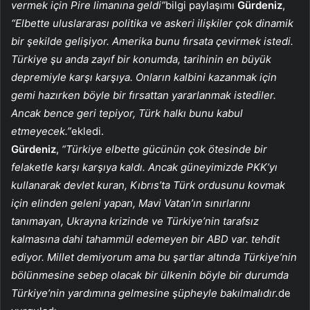
vermek için Pire limanına geldi”
bilgi paylaşımı
Gürdeniz
,
“Elbette uluslararası politika ve askeri ilişkiler çok dinamik
bir şekilde gelişiyor. Amerika bunu fırsata çevirmek istedi.
Türkiye şu anda zayıf bir konumda, tarihinin en büyük
depremiyle karşı karşıya. Onların kalbini kazanmak için
gemi hazırken böyle bir fırsattan yararlanmak istediler.
Ancak bence geri tepiyor, Türk halkı bunu kabul
etmeyecek.”
ekledi.
Gürdeniz
,
“Türkiye elbette gücünün çok ötesinde bir
felaketle karşı karşıya kaldı. Ancak güneyimizde PKK’yı
kullanarak devlet kuran, Kıbrıs’ta Türk ordusunu kovmak
için elinden geleni yapan, Mavi Vatan’ın sınırlarını
tanımayan, Ukrayna krizinde ve Türkiye’nin tarafsız
kalmasına dahi tahammül edemeyen bir ABD var. tehdit
ediyor. Millet demiyorum ama bu şartlar altında Türkiye’nin
bölünmesine sebep olacak bir ülkenin böyle bir durumda
Türkiye’nin yardımına gelmesine şüpheyle bakılmalıdır.
de