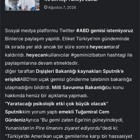
Ağustos 7, 2026
Sosyal medya platformu Twitter
#ABD gemisi istemiyoruz
Binlerce paylaşım yapıldı. Etiket Türkiye’nin gündeminde
ilk sırada yer aldı ancak bir süre sonra
heyecan
taraf
kaldırıldı.
heyecan
kullanıcılar #geminizibatsın hashtagi ile
paylaşımlarına devam etmektedir.
diğer taraftan
Dışişleri Bakanlığı kaynakları Sputnik’e
erişildi
ABD’nin uçak gemisi gönderme talebinin bakanlığa
ulaşmadığını bildirdi.
Milli Savunma Bakanlığı
bu konu
hakkında henüz bir açıklama yapmadı.
“Yaratacağı psikolojik etki çok büyük olacak”
Sputnik
kim yorum yaptı
emekli Tuğamiral Cem
Gürdeniz
Ayrıca
“Bu gemi zaten Ege’nin güneyindeydi,
Yunanistan’ın Pire limanını ziyaret ediyordu”
dedi ki:
“Türkiye’de Amerikan uçak gemilerine karşı bir hassasiyet