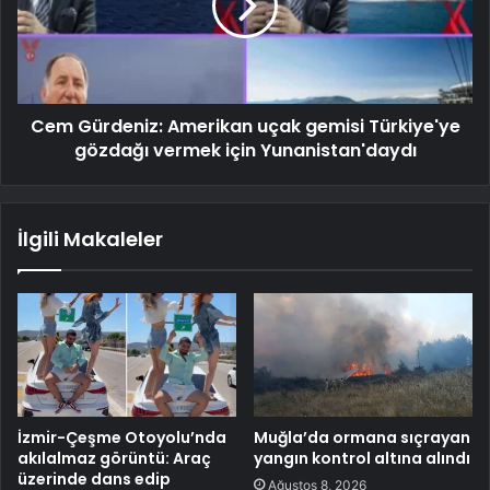
Cem Gürdeniz: Amerikan uçak gemisi Türkiye'ye
gözdağı vermek için Yunanistan'daydı
İlgili Makaleler
İzmir-Çeşme Otoyolu’nda
Muğla’da ormana sıçrayan
akılalmaz görüntü: Araç
yangın kontrol altına alındı
üzerinde dans edip
Ağustos 8, 2026