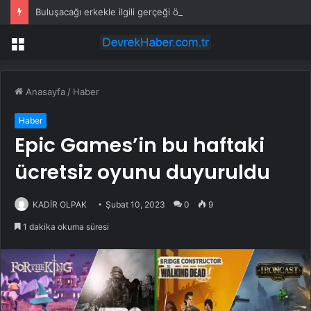
Buluşacağı erkekle ilgili gerçeği öğrenen kadından tepki çeken hareket
Menü
Anasayfa
/
Haber
Haber
Epic Games’in bu haftaki
ücretsiz oyunu duyuruldu
KADİR OLPAK
Şubat 10, 2023
0
9
1 dakika okuma süresi