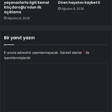
yaşananlarla ilgili Kemal
Diren hayatını kaybetti
Kılıçdaroğlu’ndan ilk
Ağustos 8, 2026
açıklama
Ağustos 8, 2026
Bir yanıt yazın
E-posta adresiniz yayınlanmayacak.
Gerekli alanlar
*
ile
işaretlenmişlerdir
Y
o
r
u
m
*