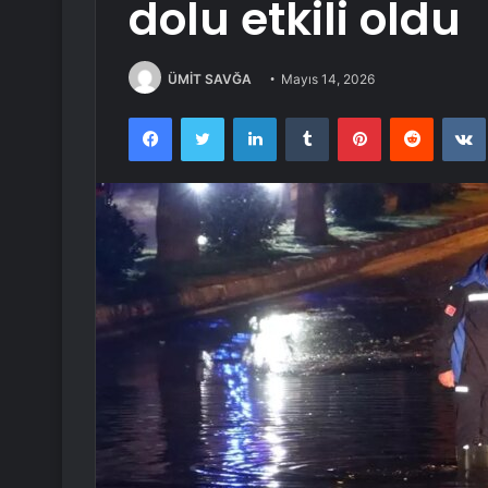
dolu etkili oldu
ÜMİT SAVĞA
Mayıs 14, 2026
Facebook
Twitter
LinkedIn
Tumblr
Pinterest
Reddit