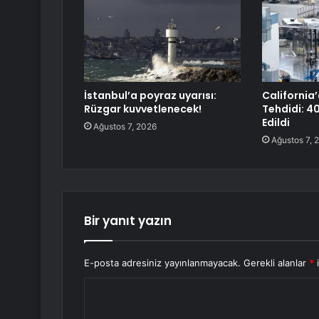
İstanbul’a poyraz uyarısı:
California’
Rüzgar kuvvetlenecek!
Tehdidi: 40
Edildi
Ağustos 7, 2026
Ağustos 7, 
Bir yanıt yazın
E-posta adresiniz yayınlanmayacak.
Gerekli alanlar
*
i
Y
o