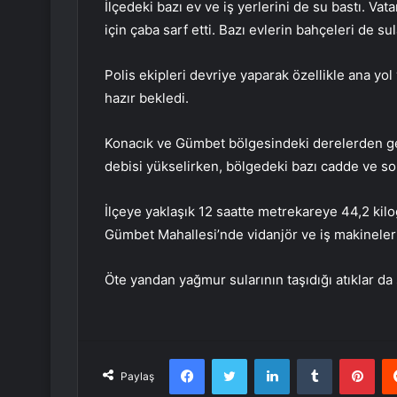
İlçedeki bazı ev ve iş yerlerini de su bastı. Vat
için çaba sarf etti. Bazı evlerin bahçeleri de sul
Polis ekipleri devriye yaparak özellikle ana yo
hazır bekledi.
Konacık ve Gümbet bölgesindeki derelerden gel
debisi yükselirken, bölgedeki bazı cadde ve sok
İlçeye yaklaşık 12 saatte metrekareye 44,2 kil
Gümbet Mahallesi’nde vidanjör ve iş makineleri 
Öte yandan yağmur sularının taşıdığı atıklar da 
Facebook
Twitter
LinkedIn
Tumblr
Pint
Paylaş