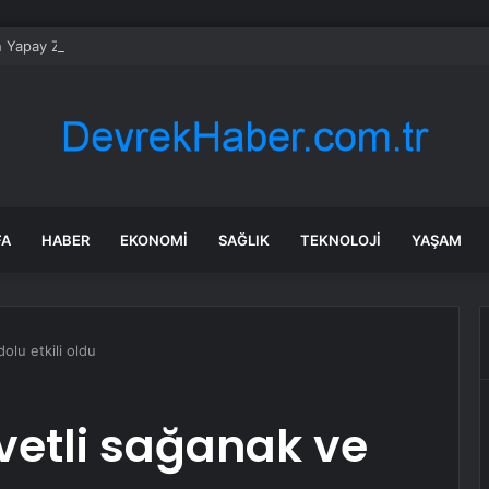
n Yapay Zeka Modeli Güvenlik Testinde Kontrolden Çıktı, Hugging Face’i 
FA
HABER
EKONOMI
SAĞLIK
TEKNOLOJI
YAŞAM
olu etkili oldu
etli sağanak ve