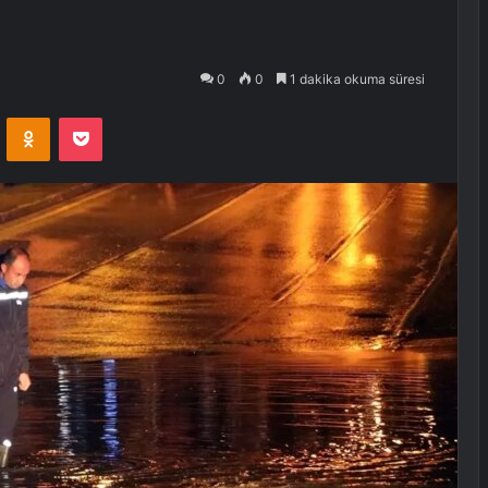
0
0
1 dakika okuma süresi
VKontakte
Odnoklassniki
Pocket