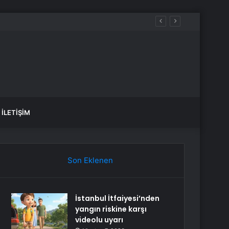
Hackledi
İLETIŞIM
Son Eklenen
İstanbul İtfaiyesi’nden
yangın riskine karşı
videolu uyarı