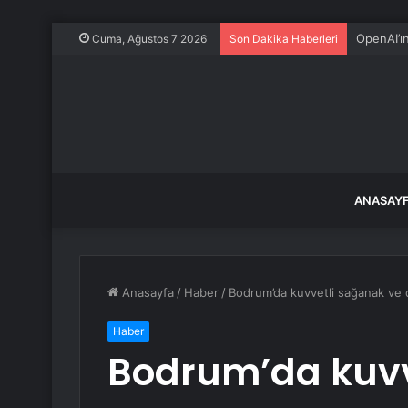
OpenAI’ı
Cuma, Ağustos 7 2026
Son Dakika Haberleri
ANASAY
Anasayfa
/
Haber
/
Bodrum’da kuvvetli sağanak ve d
Haber
Bodrum’da kuvv