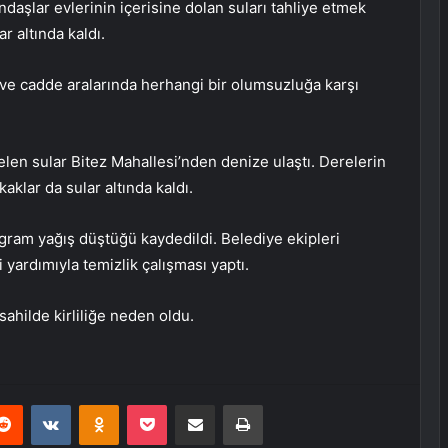
andaşlar evlerinin içerisine dolan suları tahliye etmek
ar altında kaldı.
l ve cadde aralarında herhangi bir olumsuzluğa karşı
en sular Bitez Mahallesi’nden denize ulaştı. Derelerin
aklar da sular altında kaldı.
ogram yağış düştüğü kaydedildi. Belediye ekipleri
yardımıyla temizlik çalışması yaptı.
sahilde kirliliğe neden oldu.
erest
Reddit
VKontakte
Odnoklassniki
Pocket
E-Posta ile paylaş
Yazdır