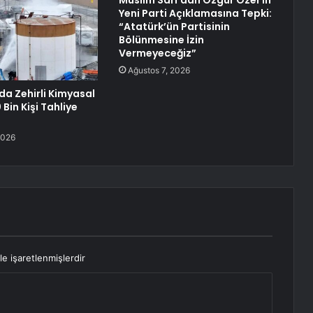
Müslim Sarı’dan Özgür Özel’in
Yeni Parti Açıklamasına Tepki:
“Atatürk’ün Partisinin
Bölünmesine İzin
Vermeyeceğiz”
Ağustos 7, 2026
da Zehirli Kimyasal
 Bin Kişi Tahliye
2026
le işaretlenmişlerdir