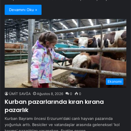
Devamını Oku »
Ekonomi
ÜMİT SAVĞA
Ağustos 8, 2026
0
0
Kurban pazarlarında kıran kırana
pazarlık
Kurban Bayramı öncesi Erzurum'daki canlı hayvan pazarında
yoğunluk arttı. Besiciler ve vatandaşlar arasında geleneksel 'kol
kesme' pazarlıkları yaşanırken, fiyatlar geçen…