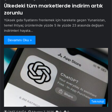
Ülkedeki tüm marketlerde indirim artık
zorunlu
Yüksek gıda fiyatlarını frenlemek için harekete geçen Yunanistan,
temel ihtiyaç ürünlerinde yüzde 5 ile yüzde 23 arasında değişen
indirimleri hayata…
Devamını Oku »
Teknoloji
ÜMİT SAVĞA
Ağustos 7, 2026
0
0