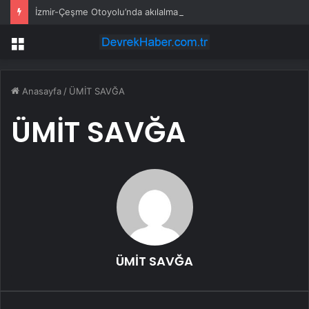
İzmir-Çeşme Otoyolu’nda akılalmaz görüntü: Araç üzerinde dans edip paylaştılar
Menü
Anasayfa
/
ÜMİT SAVĞA
ÜMİT SAVĞA
ÜMİT SAVĞA