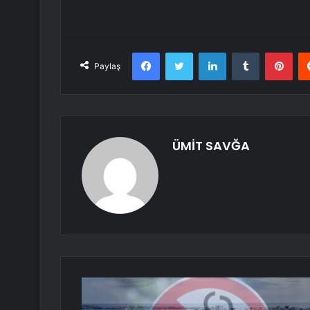
Facebook
Twitter
LinkedIn
Tumblr
Pint
Paylaş
ÜMİT SAVĞA