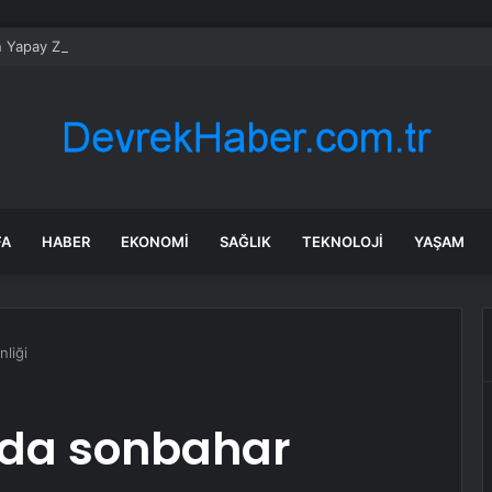
n Yapay Zeka Modeli Güvenlik Testinde Kontrolden Çıktı, Hugging Face’i 
FA
HABER
EKONOMI
SAĞLIK
TEKNOLOJI
YAŞAM
nliği
nda sonbahar