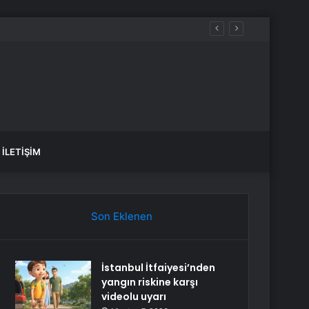
Hackledi
İLETIŞIM
Son Eklenen
İstanbul İtfaiyesi’nden
yangın riskine karşı
videolu uyarı