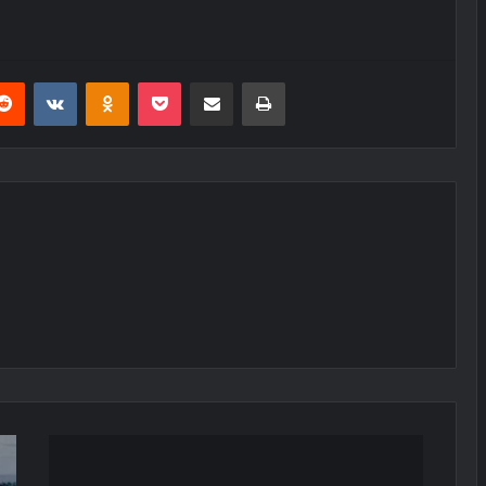
erest
Reddit
VKontakte
Odnoklassniki
Pocket
E-Posta ile paylaş
Yazdır