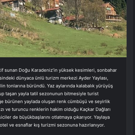
atif sunan Doğu Karadeniz’in yüksek kesimleri, sonbahar
esindeki dünyaca ünlü turizm merkezi Ayder Yaylası,
lin tonlarına büründü. Yaz aylarında kalabalık yürüyüş
lup taşan yayla tatil sezonunun bitmesiyle turist
iğe bürünen yaylada oluşan renk cümbüşü ve seyirlik
ızı ve turuncu renklerin hakim olduğu Kaçkar Dağları
esiciler de büyükbaşlarını otlatmaya çıkarıyor. Yaylaya
 otel ve esnaflar kış turizmi sezonuna hazırlanıyor.