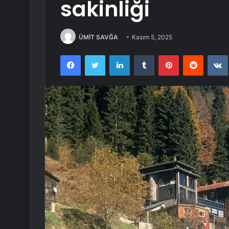
sakinliği
ÜMİT SAVĞA
Kasım 5, 2025
Facebook
Twitter
LinkedIn
Tumblr
Pinterest
Reddit