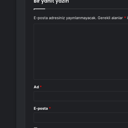
Bir yanıt yazın
E-posta adresiniz yayınlanmayacak.
Gerekli alanlar
*
i
Y
o
r
u
m
*
Ad
*
E-posta
*