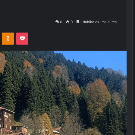
0
0
1 dakika okuma süresi
VKontakte
Odnoklassniki
Pocket