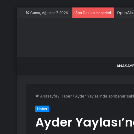
OpenAI’ı
Cuma, Ağustos 7 2026
Son Dakika Haberleri
ANASAY
Anasayfa
/
Haber
/
Ayder Yaylası’nda sonbahar saki
Haber
Ayder Yaylası’