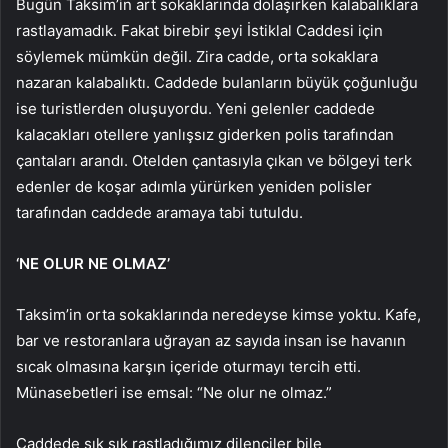
Bugün Taksim’in art sokaklarında dolaşırken kalabalıklara
rastlayamadık. Fakat birebir şeyi İstiklal Caddesi için
söylemek mümkün değil. Zira cadde, orta sokaklara
nazaran kalabalıktı. Caddede bulanların büyük çoğunluğu
ise turistlerden oluşuyordu. Yeni gelenler caddede
kalacakları otellere yanlışsız giderken polis tarafından
çantaları arandı. Otelden çantasıyla çıkan ve bölgeyi terk
edenler de koşar adımla yürürken yeniden polisler
tarafından caddede aramaya tabi tutuldu.
‘NE OLUR NE OLMAZ’
Taksim’in orta sokaklarında neredeyse kimse yoktu. Kafe,
bar ve restoranlara uğrayan az sayıda insan ise havanın
sıcak olmasına karşın içeride oturmayı tercih etti.
Münasebetleri ise emsal: “Ne olur ne olmaz.”
Caddede sık sık rastladığımız dilenciler bile