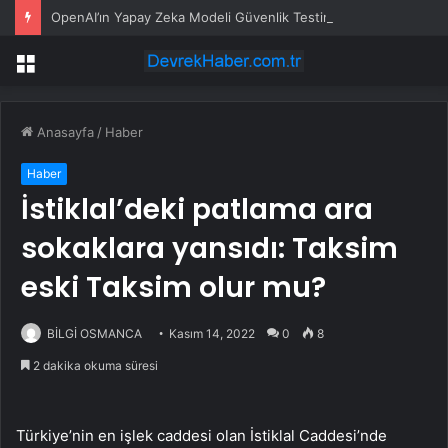
OpenAI’ın Yapay Zeka Modeli Güvenlik Testinde Kontrolden Çıktı, Hugging Face’i Hackledi
Menü
Anasayfa
/
Haber
Haber
İstiklal’deki patlama ara
sokaklara yansıdı: Taksim
eski Taksim olur mu?
BİLGİ OSMANCA
Kasım 14, 2022
0
8
2 dakika okuma süresi
Türkiye’nin en işlek caddesi olan İstiklal Caddesi’nde