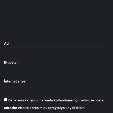
r
u
m
*
Ad
*
E-posta
*
İnternet sitesi
Daha sonraki yorumlarımda kullanılması için adım, e-posta
adresim ve site adresim bu tarayıcıya kaydedilsin.