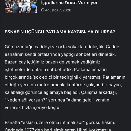
İşgallerine Fırsat Vermiyor
Ağustos 7, 2026
ESNAFIN ÜÇÜNCÜ PATLAMA KAYGISI: YA OLURSA?
Gün uzunluğu caddeyi ve orta sokakları dolaştık. Cadde
esnafının kendi ortalarında yaptığı sohbetleri dinledik.
Bazen çay içtiğimiz bazen de yemek yediğimiz
işletmelerde onlarla sohbet ettik. Patlama esnafın
birçoklarında ‘şok edici bir tedirginlik’ yaratmış. Patlamanın
olduğu yere on metre aradaki kuaförde çalışan bir bayan,
kalabalığı görünce ağlamaya başladı. Çalışma arkadaşı,
“Neden ağlıyorsun?” sorunca “Aklıma geldi” yanıtını
vererek hızla içeriye koştu.
Esnafta “eskisi üzere olma ihtimali zor” görüşü hâkim.
Caddede 1977’den beri simit satan Hilmi Korkmaz’la