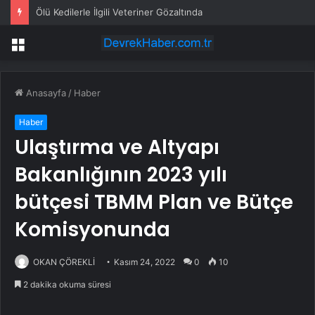
Ölü Kedilerle İlgili Veteriner Gözaltında
Menü
Anasayfa
/
Haber
Haber
Ulaştırma ve Altyapı
Bakanlığının 2023 yılı
bütçesi TBMM Plan ve Bütçe
Komisyonunda
OKAN ÇÖREKLİ
Kasım 24, 2022
0
10
2 dakika okuma süresi