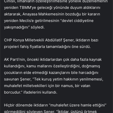
Cinisli, limanların özelleştirilmesine yönelik düzenlemenin
yeniden TBMM’ye geleceği yönünde duyum aldıklarını
aktararak, Anayasa Mahkemesinin bozduğu bir kararın
yeniden Meclis’e getirilmesinin “devlet ciddiyetine
yakışmadığını” söyledi.
CHP Konya Milletvekili Abdüllatif Şener, iktidarın bazı
projeleri fahiş fiyatlarla tamamladığını öne sürdü.
AK Parti’nin, önceki iktidarlardan çok daha fazla kaynak
kullandığını, kamu mallarını özelleştirdiğini, doğmamış
çocukların elde etmediği kazançlarını bile harcadığını
savunan Şener, “Tek kuruş yetim hakkının yenilmemesi,
muhalefet milletvekilleri için bir namus, bir vatan
borcudur.” ifadelerini kullandı.
Hiçbir dönemde iktidarın “muhalefet üzere hamle ettiğini”
görmediğini söyleyen Şener, “İktidar, üstünü örtmek