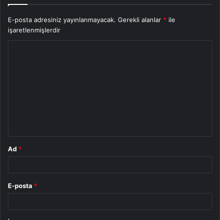
E-posta adresiniz yayınlanmayacak.
Gerekli alanlar
*
ile
işaretlenmişlerdir
Y
o
r
u
m
*
Ad
*
E-posta
*