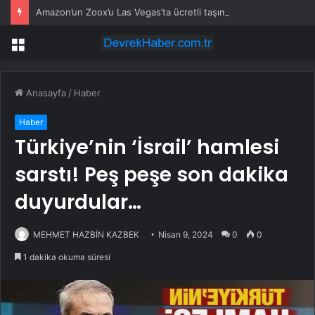
Amazon’un Zoox’u Las Vegas’ta ücretli taşımaya başlıyor
Menü
Anasayfa
/
Haber
Haber
Türkiye’nin ‘İsrail’ hamlesi
sarstı! Peş peşe son dakika
duyurdular…
MEHMET HAZBİN KAZBEK
Nisan 9, 2024
0
0
1 dakika okuma süresi