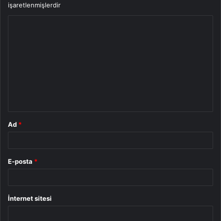
işaretlenmişlerdir
Y
o
r
u
m
*
Ad
*
E-posta
*
İnternet sitesi