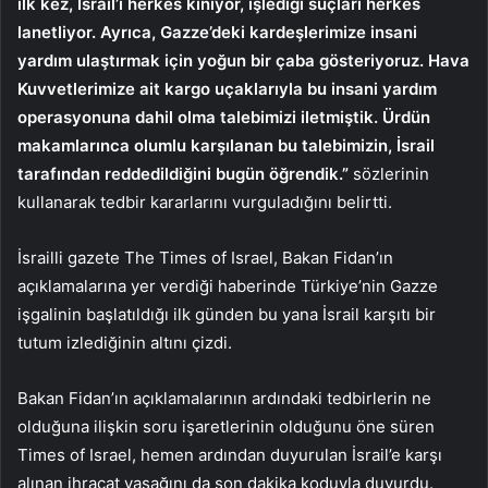
ilk kez, İsrail’i herkes kınıyor, işlediği suçları herkes
lanetliyor. Ayrıca, Gazze’deki kardeşlerimize insani
yardım ulaştırmak için yoğun bir çaba gösteriyoruz. Hava
Kuvvetlerimize ait kargo uçaklarıyla bu insani yardım
operasyonuna dahil olma talebimizi iletmiştik. Ürdün
makamlarınca olumlu karşılanan bu talebimizin, İsrail
tarafından reddedildiğini bugün öğrendik.”
sözlerinin
kullanarak tedbir kararlarını vurguladığını belirtti.
İsrailli gazete The Times of Israel, Bakan Fidan’ın
açıklamalarına yer verdiği haberinde Türkiye’nin Gazze
işgalinin başlatıldığı ilk günden bu yana İsrail karşıtı bir
tutum izlediğinin altını çizdi.
Bakan Fidan’ın açıklamalarının ardındaki tedbirlerin ne
olduğuna ilişkin soru işaretlerinin olduğunu öne süren
Times of Israel, hemen ardından duyurulan İsrail’e karşı
alınan ihracat yasağını da son dakika koduyla duyurdu.