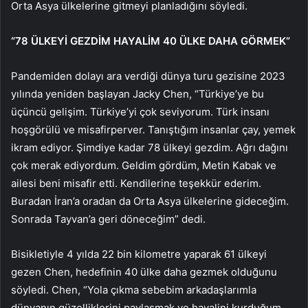
Orta Asya ülkelerine gitmeyi planladığını söyledi.
“78 ÜLKEYİ GEZDİM HAYALİM 40 ÜLKE DAHA GÖRMEK”
Pandemiden dolayı ara verdiği dünya turu gezisine 2023
yılında yeniden başlayan Jacky Chen, “Türkiye’ye bu
üçüncü gelişim. Türkiye’yi çok seviyorum. Türk insanı
hoşgörülü ve misafirperver. Tanıştığım insanlar çay, yemek
ikram ediyor. Şimdiye kadar 78 ülkeyi gezdim. Ağrı dağını
çok merak ediyordum. Geldim gördüm, Metin Kabak ve
ailesi beni misafir etti. Kendilerine teşekkür ederim.
Buradan İran’a oradan da Orta Asya ülkelerine gideceğim.
Sonrada Tayvan’a geri döneceğim” dedi.
Bisikletiyle 4 yılda 22 bin kilometre yaparak 61 ülkeyi
gezen Chen, hedefinin 40 ülke daha gezmek olduğunu
söyledi. Chen, “Yola çıkma sebebim arkadaşlarımla
dünyanın güzelliklerini paylaşmak ve hayalini kurduğum