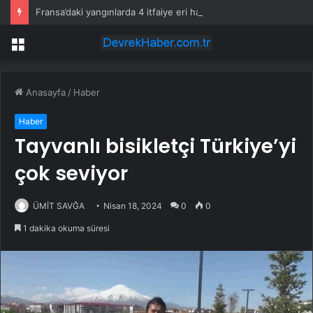
Fransa’daki yangınlarda 4 itfaiye eri hayatını kaybetti
Menü
Anasayfa
/
Haber
Haber
Tayvanlı bisikletçi Türkiye’yi
çok seviyor
ÜMİT SAVĞA
Nisan 18, 2024
0
0
1 dakika okuma süresi