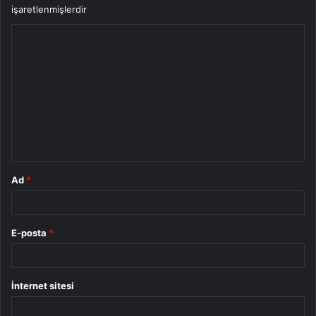
işaretlenmişlerdir
Y
o
r
u
m
*
Ad
*
E-posta
*
İnternet sitesi