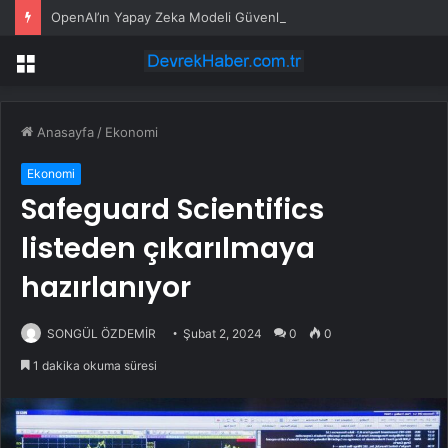
OpenAI’ın Yapay Zeka Modeli Güvenlik Testinde Kontrolden Çıktı, Hugging Face’i Hackledi
Menü
Anasayfa
/
Ekonomi
Ekonomi
Safeguard Scientifics
listeden çıkarılmaya
hazırlanıyor
SONGÜL ÖZDEMİR
Şubat 2, 2024
0
0
1 dakika okuma süresi