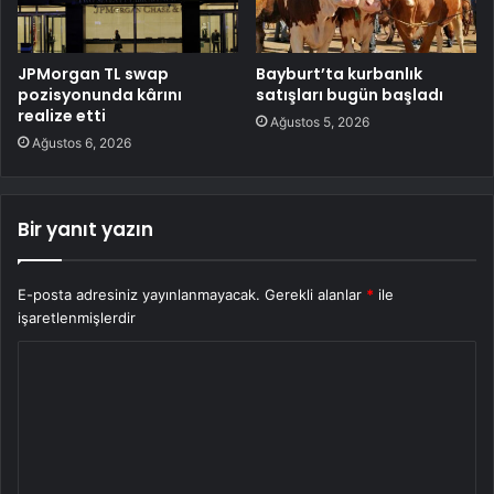
JPMorgan TL swap
Bayburt’ta kurbanlık
pozisyonunda kârını
satışları bugün başladı
realize etti
Ağustos 5, 2026
Ağustos 6, 2026
Bir yanıt yazın
E-posta adresiniz yayınlanmayacak.
Gerekli alanlar
*
ile
işaretlenmişlerdir
Y
o
r
u
m