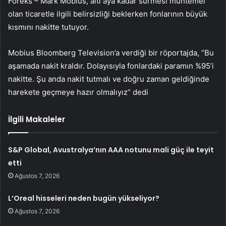
Foreks – Mark Mobius, altı aya kadar sürmesi muhtemel
olan ticaretle ilgili belirsizliği beklerken fonlarının büyük
kısmını nakitte tutuyor.
Mobius Bloomberg Television’a verdiği bir röportajda, “Bu
aşamada nakit kraldır. Dolayısıyla fonlardaki paramın %95’i
nakitte. Şu anda nakit tutmalı ve doğru zaman geldiğinde
harekete geçmeye hazır olmalıyız” dedi
İlgili Makaleler
S&P Global, Avustralya’nın AAA notunu mali güç ile teyit
etti
Ağustos 7, 2026
L’Oreal hisseleri neden bugün yükseliyor?
Ağustos 7, 2026