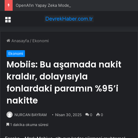
OpenAI’ın Yapay Zeka Modeli Güvenlik Testinde Kontrolden Çıktı, Hugging Face’i Hackledi
Menü
Anasayfa
/
Ekonomi
Ekonomi
Mobiis: Bu aşamada nakit
kraldır, dolayısıyla
fonlardaki paramın %95’i
nakitte
NURCAN BAYRAM
Nisan 30, 2025
0
0
1 dakika okuma süresi