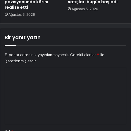
pozisyonunda kârını
satışları bugün başladı
realize etti
Ağustos 5, 2026
Ağustos 6, 2026
Bir yanıt yazın
E-posta adresiniz yayınlanmayacak.
Gerekli alanlar
*
ile
işaretlenmişlerdir
Y
o
r
u
m
*