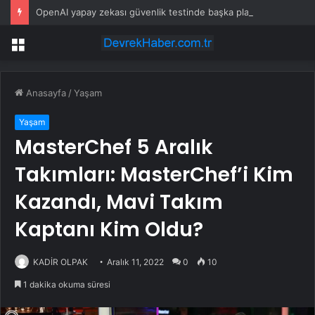
OpenAI yapay zekası güvenlik testinde başka platformu hackledi
Menü
Anasayfa
/
Yaşam
Yaşam
MasterChef 5 Aralık
Takımları: MasterChef’i Kim
Kazandı, Mavi Takım
Kaptanı Kim Oldu?
KADİR OLPAK
Aralık 11, 2022
0
10
1 dakika okuma süresi