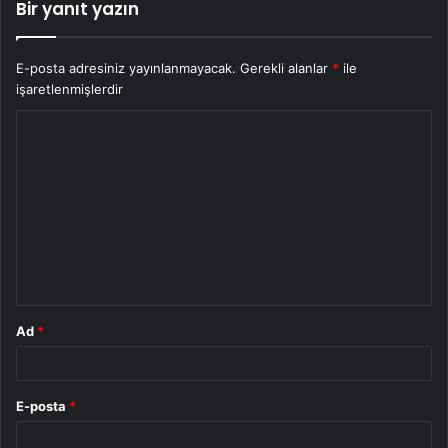
Bir yanıt yazın
E-posta adresiniz yayınlanmayacak.
Gerekli alanlar
*
ile
işaretlenmişlerdir
Y
o
r
u
m
*
Ad
*
E-posta
*