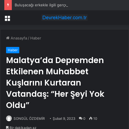
Buluşacağı erkekle ilgili gerçeği öğrenen kadından tepki çeken hareket
Menü
Anasayfa
/
Haber
Haber
Malatya’da Depremden
Etkilenen Muhabbet
Kuşlarını Kurtaran
Vatandaş: “Her Şeyi Yok
Oldu”
SONGÜL ÖZDEMİR
Şubat 9, 2023
0
10
Bir dakikadan az