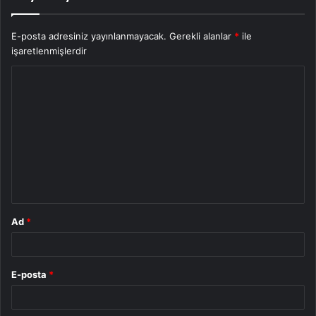
E-posta adresiniz yayınlanmayacak.
Gerekli alanlar
*
ile
işaretlenmişlerdir
Y
o
r
u
m
*
Ad
*
E-posta
*