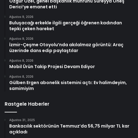
Özgür Özel, genel başkanlık mührünü Süreyya Öneş
Derici’ye emanet etti
Ağustos 9, 2026
Buluşacağı erkekle ilgili gerçeği öğrenen kadından
tepki çeken hareket
Ağustos 9, 2026
İzmir-Çeşme Otoyolu’nda akılalmaz görüntü: Araç
üzerinde dans edip paylaştılar
Ağustos 8, 2026
Mobil Ürün Takip Projesi Devam Ediyor
Ağustos 8, 2026
Gülben Ergen abonelik sistemini açtı: Ev halimdeyim,
samimiyim
Rastgele Haberler
Ağustos 31, 2025
Bankacılık sektörünün Temmuz’da 56,75 milyar TL kar
açıkladı