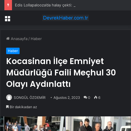
Edis Lollapalooza’da halay çekti: Dünya sahnesinde Türk rüzgarı
Menü
Anasayfa
/
Haber
Haber
Kocasinan İlçe Emniyet
Müdürlüğü Faili Meçhul 30
Olayı Aydınlattı
SONGÜL ÖZDEMİR
Ağustos 2, 2023
0
6
Bir dakikadan az