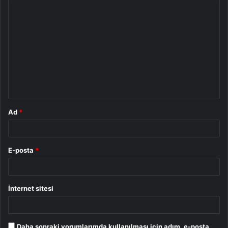
Y
o
r
u
m
*
Ad
*
E-posta
*
İnternet sitesi
Daha sonraki yorumlarımda kullanılması için adım, e-posta