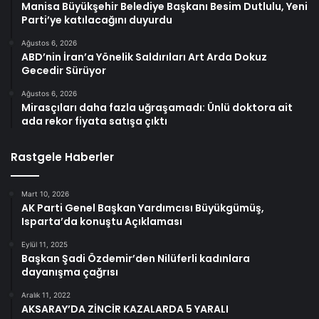
Manisa Büyükşehir Belediye Başkanı Besim Dutlulu, Yeni
Parti’ye katılacağını duyurdu
Ağustos 6, 2026
ABD’nin İran’a Yönelik Saldırıları Art Arda Dokuz
Gecedir Sürüyor
Ağustos 6, 2026
Mirasçıları daha fazla uğraşamadı: Ünlü doktora ait
ada rekor fiyata satışa çıktı
Rastgele Haberler
Mart 10, 2026
AK Parti Genel Başkan Yardımcısı Büyükgümüş,
Isparta’da konuştu Açıklaması
Eylül 11, 2025
Başkan Şadi Özdemir’den Nilüferli kadınlara
dayanışma çağrısı
Aralık 11, 2022
AKSARAY’DA ZİNCİR KAZALARDA 5 YARALI