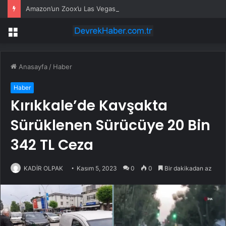
Amazon’un Zoox’u Las Vegas’ta ücretli taşımaya başlıyor
Menü
Anasayfa
/
Haber
Haber
Kırıkkale’de Kavşakta
Sürüklenen Sürücüye 20 Bin
342 TL Ceza
KADİR OLPAK
Kasım 5, 2023
0
0
Bir dakikadan az