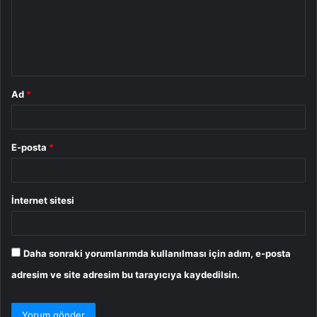
u
m
*
Ad
*
E-posta
*
İnternet sitesi
Daha sonraki yorumlarımda kullanılması için adım, e-posta
adresim ve site adresim bu tarayıcıya kaydedilsin.