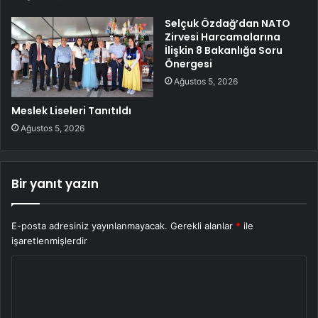
Selçuk Özdağ’dan NATO
Zirvesi Harcamalarına
İlişkin 8 Bakanlığa Soru
Önergesi
Ağustos 5, 2026
Meslek Liseleri Tanıtıldı
Ağustos 5, 2026
Bir yanıt yazın
E-posta adresiniz yayınlanmayacak.
Gerekli alanlar
*
ile
işaretlenmişlerdir
Y
o
r