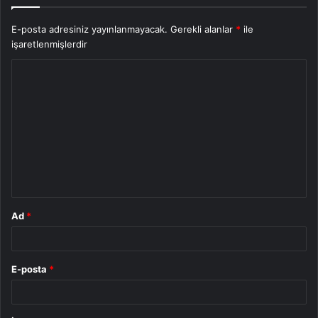
E-posta adresiniz yayınlanmayacak.
Gerekli alanlar
*
ile
işaretlenmişlerdir
Y
o
r
u
m
*
Ad
*
E-posta
*