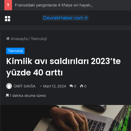
Fransa’daki yangınlarda 4 itfaiye eri hayatını kaybetti
Menü
Anasayfa
/
Teknoloji
Teknoloji
Kimlik avı saldırıları 2023’te
yüzde 40 arttı
ÜMİT SAVĞA
Mart 12, 2024
0
0
1 dakika okuma süresi