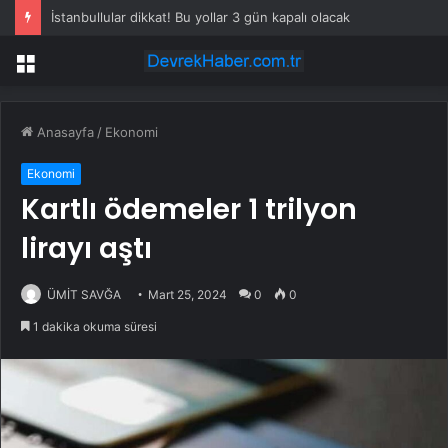
İstanbullular dikkat! Bu yollar 3 gün kapalı olacak
Menü
Anasayfa
/
Ekonomi
Ekonomi
Kartlı ödemeler 1 trilyon
lirayı aştı
ÜMİT SAVĞA
Mart 25, 2024
0
0
1 dakika okuma süresi