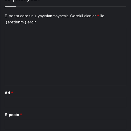
E-posta adresiniz yayınlanmayacak.
Gerekli alanlar
*
ile
işaretlenmişlerdir
Y
o
r
u
m
*
Ad
*
E-posta
*