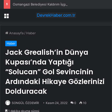
Osmangazi Belediyesi Kaldırım İşgallerine Fırsat Vermiyor
Menü
Anasayfa
/
Haber
Haber
Jack Grealish’in Dünya
Kupası’nda Yaptığı
“Solucan” Gol Sevincinin
Ardındaki Hikaye Gözlerinizi
Dolduracak
SONGÜL ÖZDEMİR
Kasım 24, 2022
0
10
1 dakika okuma süresi