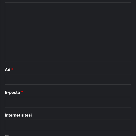
Y
o
r
u
m
*
Ad
*
E-posta
*
İnternet sitesi