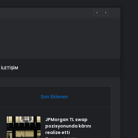
İLETIŞIM
Son Eklenen
JPMorgan TL swap
pozisyonunda kârını
realize etti