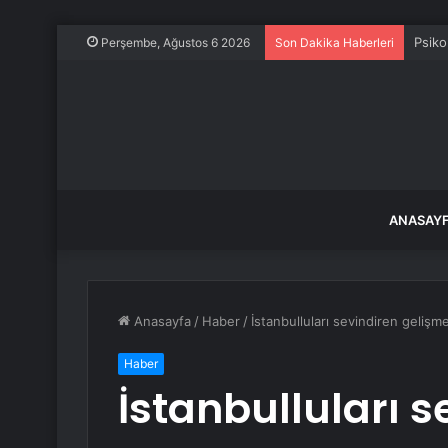
Psiko
Perşembe, Ağustos 6 2026
Son Dakika Haberleri
ANASAY
Anasayfa
/
Haber
/
İstanbulluları sevindiren gelişm
Haber
İstanbulluları 