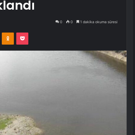
klandı
0
0
1 dakika okuma süresi
VKontakte
Odnoklassniki
Pocket