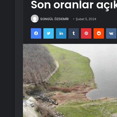
Son oranlar açı
SONGÜL ÖZDEMİR
Şubat 5, 2024
Facebook
Twitter
LinkedIn
Tumblr
Pinterest
Reddit