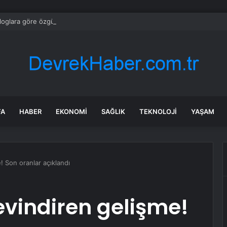
loglara göre özgüveni düşük insanların ağzından düşürmediği 10 cümle
FA
HABER
EKONOMI
SAĞLIK
TEKNOLOJI
YAŞAM
e! Son oranlar açıklandı
sevindiren gelişme!