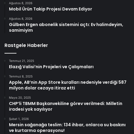
Ağustos 8, 2026
Mobil Ürün Takip Projesi Devam Ediyor
Ağustos 8, 2026
Gülben Ergen abonelik sistemini açtı: Ev halimdeyim,
samimiyim
Rastgele Haberler
Temmuz 21, 2025
Elazığ Valisi’nin Projeleri ve Çalışmaları
Temmuz 8, 2025
Apple, AB’nin App Store kuralları nedeniyle verdiği 587
milyon dolar cezaya itiraz etti
Mayıs 20, 2025
CHP’li TBMM Başkanvekiline görev verilmedi: Milletin
iradesi yok sayılıyor
Şubat 1, 2026
Mersin sağanağa teslim: 134 ihbar, onlarca su baskını
ve kurtarma operasyonu!