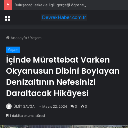
Buluşacağı erkekle ilgili gerçeği öğrenen kadından tepki çeken hareket
Menü
Anasayfa
/
Yaşam
Yaşam
İçinde Mürettebat Varken
Okyanusun Dibini Boylayan
Denizaltının Nefesinizi
Daraltacak Hikâyesi
ÜMİT SAVĞA
Mayıs 22, 2024
0
0
1 dakika okuma süresi