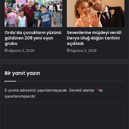
Ordu’da çocukların yüzünü
Sevenlerine müjdeyi verdi!
güldüren 208 yeni oyun
Derya Uluğ düğün tarihini
grubu
açıkladı
Ağustos 5, 2026
Ağustos 5, 2026
Bir yanıt yazın
E-posta adresiniz yayınlanmayacak.
Gerekli alanlar
*
ile
işaretlenmişlerdir
Y
o
r