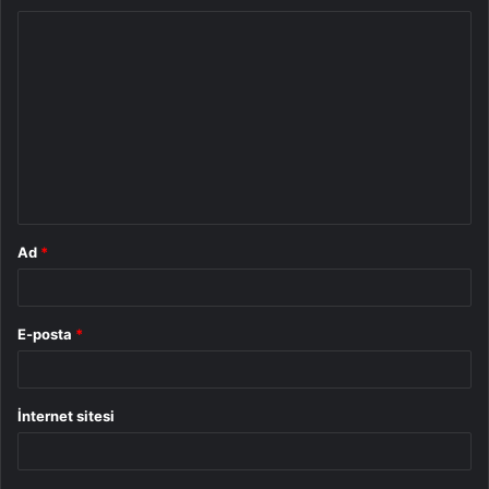
Y
o
r
u
m
*
Ad
*
E-posta
*
İnternet sitesi