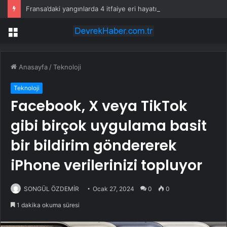
Fransa’daki yangınlarda 4 itfaiye eri hayatını kaybetti
Menü
Anasayfa
/
Teknoloji
Teknoloji
Facebook, X veya TikTok
gibi birçok uygulama basit
bir bildirim göndererek
iPhone verilerinizi topluyor
SONGÜL ÖZDEMİR
Ocak 27, 2024
0
0
1 dakika okuma süresi