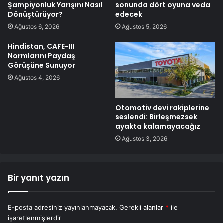
Şampiyonluk Yarışını Nasıl
sonunda dört oyuna veda
Dönüştürüyor?
edecek
Ağustos 6, 2026
Ağustos 5, 2026
Hindistan, CAFE-III
Normlarını Paydaş
Görüşüne Sunuyor
Ağustos 4, 2026
Otomotiv devi rakiplerine
seslendi: Birleşmezsek
ayakta kalamayacağız
Ağustos 3, 2026
Bir yanıt yazın
E-posta adresiniz yayınlanmayacak.
Gerekli alanlar
*
ile
işaretlenmişlerdir