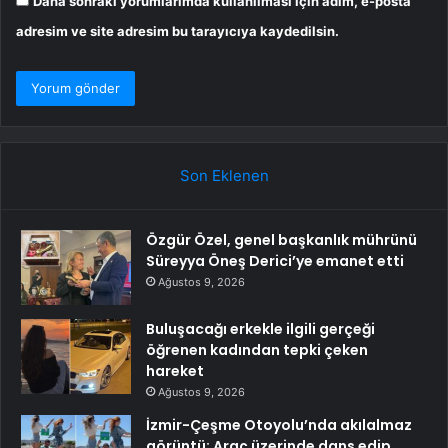
Daha sonraki yorumlarımda kullanılması için adım, e-posta
adresim ve site adresim bu tarayıcıya kaydedilsin.
Son Eklenen
Özgür Özel, genel başkanlık mührünü
Süreyya Öneş Derici’ye emanet etti
Ağustos 9, 2026
Buluşacağı erkekle ilgili gerçeği
öğrenen kadından tepki çeken
hareket
Ağustos 9, 2026
İzmir-Çeşme Otoyolu’nda akılalmaz
görüntü: Araç üzerinde dans edip