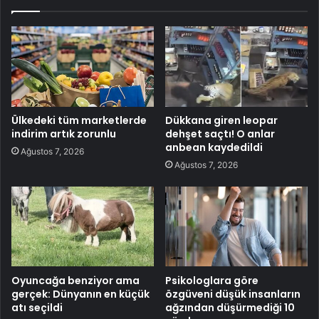
Ülkedeki tüm marketlerde
Dükkana giren leopar
indirim artık zorunlu
dehşet saçtı! O anlar
anbean kaydedildi
Ağustos 7, 2026
Ağustos 7, 2026
Oyuncağa benziyor ama
Psikologlara göre
gerçek: Dünyanın en küçük
özgüveni düşük insanların
atı seçildi
ağzından düşürmediği 10