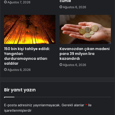
cümle
Ağustos 7, 2026
Ağustos 6, 2026
150 bin kişi tahliye edildi:
Kavanozdan çıkan madeni
Yangınları
para 39 milyon lira
durduramayınca atları
kazandırdı
saldılar
Ağustos 6, 2026
Ağustos 6, 2026
Bir yanıt yazın
E-posta adresiniz yayınlanmayacak.
Gerekli alanlar
*
ile
işaretlenmişlerdir