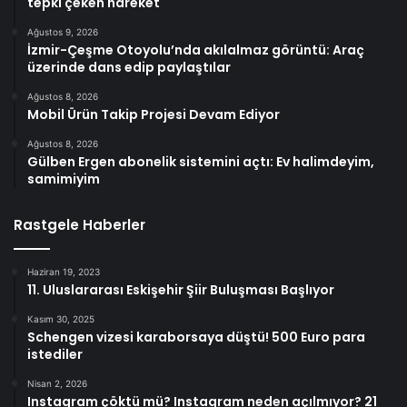
tepki çeken hareket
Ağustos 9, 2026
İzmir-Çeşme Otoyolu’nda akılalmaz görüntü: Araç
üzerinde dans edip paylaştılar
Ağustos 8, 2026
Mobil Ürün Takip Projesi Devam Ediyor
Ağustos 8, 2026
Gülben Ergen abonelik sistemini açtı: Ev halimdeyim,
samimiyim
Rastgele Haberler
Haziran 19, 2023
11. Uluslararası Eskişehir Şiir Buluşması Başlıyor
Kasım 30, 2025
Schengen vizesi karaborsaya düştü! 500 Euro para
istediler
Nisan 2, 2026
Instagram çöktü mü? Instagram neden açılmıyor? 21