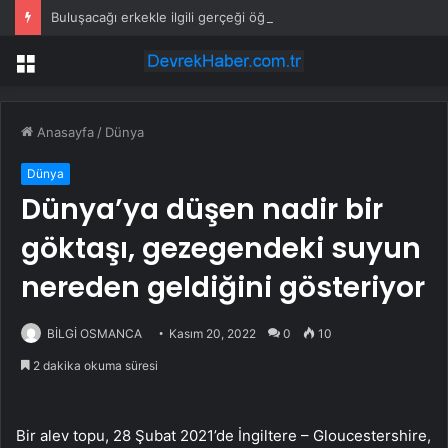
Buluşacağı erkekle ilgili gerçeği öğrenen kadından tepki çeken hareket
Menü
Anasayfa
/
Dünya
Dünya
Dünya’ya düşen nadir bir
göktaşı, gezegendeki suyun
nereden geldiğini gösteriyor
BİLGİ OSMANCA
Kasım 20, 2022
0
10
2 dakika okuma süresi
Bir alev topu, 28 Şubat 2021’de İngiltere – Gloucestershire,