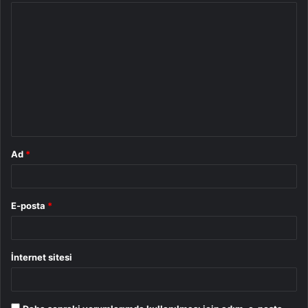
Y
o
r
u
m
*
Ad
*
E-posta
*
İnternet sitesi