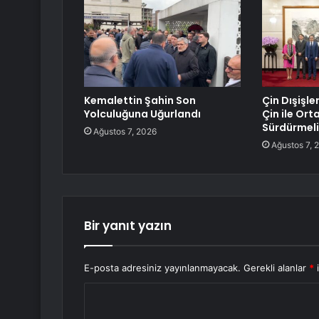
Kemalettin Şahin Son
Çin Dışişle
Yolculuğuna Uğurlandı
Çin ile Ortak
Sürdürmeli
Ağustos 7, 2026
Ağustos 7, 
Bir yanıt yazın
E-posta adresiniz yayınlanmayacak.
Gerekli alanlar
*
i
Y
o