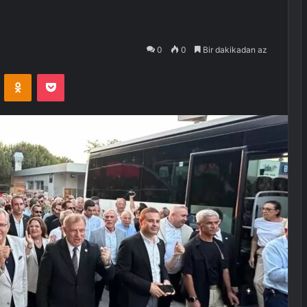
0
0
Bir dakikadan az
VKontakte
Odnoklassniki
Pocket