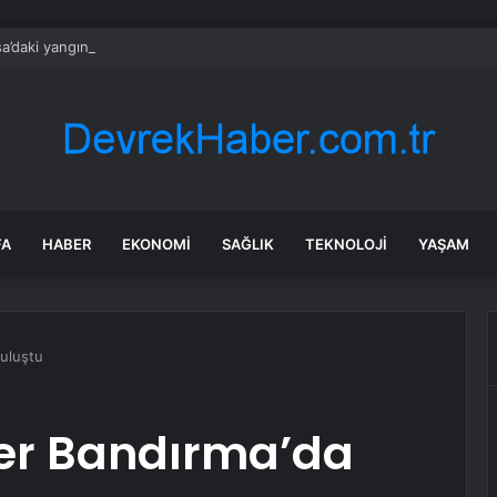
a’daki yangınlarda 4 itfaiye eri hayatını kaybetti
FA
HABER
EKONOMI
SAĞLIK
TEKNOLOJI
YAŞAM
Buluştu
ler Bandırma’da