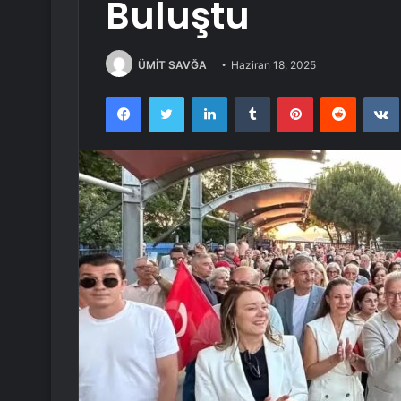
Buluştu
ÜMİT SAVĞA
Haziran 18, 2025
Facebook
Twitter
LinkedIn
Tumblr
Pinterest
Reddit