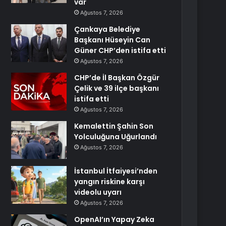
var
Ağustos 7, 2026
Çankaya Belediye
Başkanı Hüseyin Can
Güner CHP’den istifa etti
Ağustos 7, 2026
CHP’de İl Başkan Özgür
Çelik ve 39 ilçe başkanı
istifa etti
Ağustos 7, 2026
Kemalettin Şahin Son
Yolculuğuna Uğurlandı
Ağustos 7, 2026
İstanbul İtfaiyesi’nden
yangın riskine karşı
videolu uyarı
Ağustos 7, 2026
OpenAI’ın Yapay Zeka