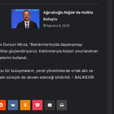
Ağıralioğlu Niğde’de Halkla
Buluştu
Ağustos 8, 2026
ı Dursun Mirza, “Bandırma’mızda dayanışmayı
likte güçlendiriyoruz. Katılımlarıyla bizleri onurlandıran
lerini kullandı.
 bu tür buluşmaların, yerel yönetimlerde ortak aklı ve
ki süreçte de devam edeceği bildirildi. – BALIKESİR
erest
Reddit
VKontakte
Odnoklassniki
Pocket
E-Posta ile paylaş
Yazdır