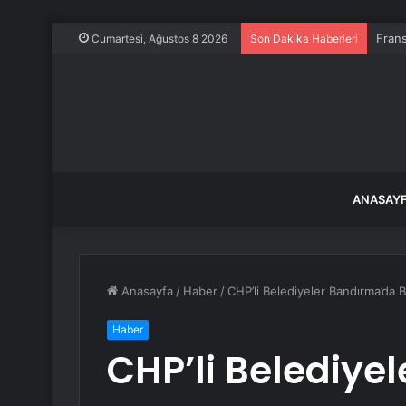
Frans
Cumartesi, Ağustos 8 2026
Son Dakika Haberleri
ANASAY
Anasayfa
/
Haber
/
CHP’li Belediyeler Bandırma’da 
Haber
CHP’li Belediye