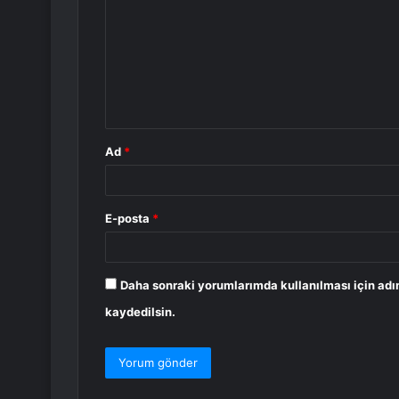
r
u
m
*
Ad
*
E-posta
*
Daha sonraki yorumlarımda kullanılması için adı
kaydedilsin.