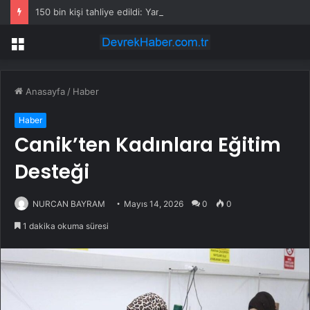
150 bin kişi tahliye edildi: Yangınları durduramayınca atları saldılar
Menü
Anasayfa
/
Haber
Haber
Canik’ten Kadınlara Eğitim
Desteği
NURCAN BAYRAM
Mayıs 14, 2026
0
0
1 dakika okuma süresi