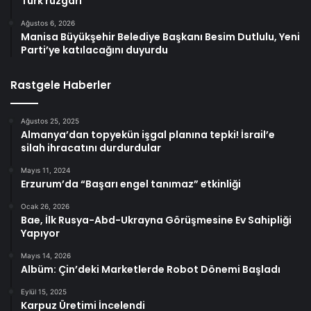
Türk rüzgarı
Ağustos 6, 2026
Manisa Büyükşehir Belediye Başkanı Besim Dutlulu, Yeni
Parti’ye katılacağını duyurdu
Rastgele Haberler
Ağustos 25, 2025
Almanya’dan topyekün işgal planına tepki! İsrail’e
silah ihracatını durdurdular
Mayıs 11, 2024
Erzurum’da “Başarı engel tanımaz” etkinliği
Ocak 26, 2026
Bae, İlk Rusya-Abd-Ukrayna Görüşmesine Ev Sahipliği
Yapıyor
Mayıs 14, 2026
Albüm: Çin’deki Marketlerde Robot Dönemi Başladı
Eylül 15, 2025
Karpuz Üretimi İncelendi