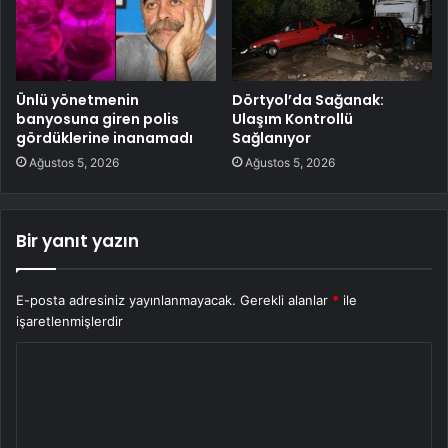
Ünlü yönetmenin
Dörtyol’da Sağanak:
banyosuna giren polis
Ulaşım Kontrollü
gördüklerine inanamadı
Sağlanıyor
Ağustos 5, 2026
Ağustos 5, 2026
Bir yanıt yazın
E-posta adresiniz yayınlanmayacak.
Gerekli alanlar
*
ile
işaretlenmişlerdir
Y
o
r
u