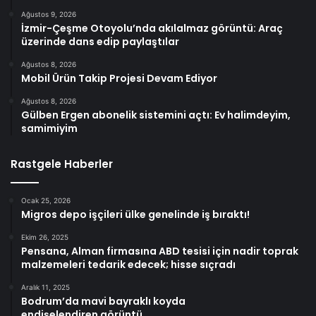
Ağustos 9, 2026
İzmir-Çeşme Otoyolu’nda akılalmaz görüntü: Araç
üzerinde dans edip paylaştılar
Ağustos 8, 2026
Mobil Ürün Takip Projesi Devam Ediyor
Ağustos 8, 2026
Gülben Ergen abonelik sistemini açtı: Ev halimdeyim,
samimiyim
Rastgele Haberler
Ocak 25, 2026
Migros depo işçileri ülke genelinde iş bıraktı!
Ekim 26, 2025
Pensana, Alman firmasına ABD tesisi için nadir toprak
malzemeleri tedarik edecek; hisse sıçradı
Aralık 11, 2025
Bodrum’da mavi bayraklı koyda
endişelendiren görüntü