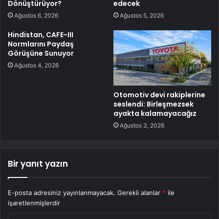
Dönüştürüyor?
edecek
Ağustos 6, 2026
Ağustos 5, 2026
Hindistan, CAFE-III
Normlarını Paydaş
Görüşüne Sunuyor
Ağustos 4, 2026
Otomotiv devi rakiplerine
seslendi: Birleşmezsek
ayakta kalamayacağız
Ağustos 3, 2026
Bir yanıt yazın
E-posta adresiniz yayınlanmayacak.
Gerekli alanlar
*
ile
işaretlenmişlerdir