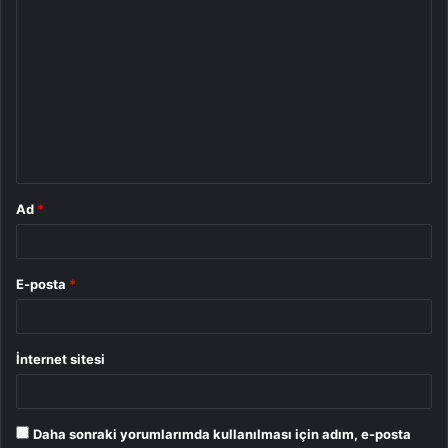
Y
o
r
u
m
*
Ad
*
E-posta
*
İnternet sitesi
Daha sonraki yorumlarımda kullanılması için adım, e-posta