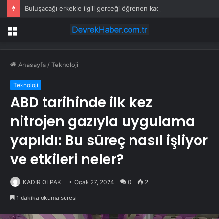
Buluşacağı erkekle ilgili gerçeği öğrenen kadından tepki çeken hareket
Menü
Anasayfa
/
Teknoloji
Teknoloji
ABD tarihinde ilk kez
nitrojen gazıyla uygulama
yapıldı: Bu süreç nasıl işliyor
ve etkileri neler?
KADİR OLPAK
Ocak 27, 2024
0
2
1 dakika okuma süresi