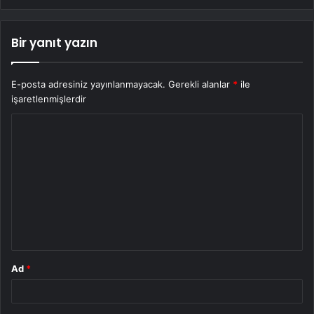
Bir yanıt yazın
E-posta adresiniz yayınlanmayacak.
Gerekli alanlar
*
ile
işaretlenmişlerdir
Y
o
r
u
m
*
Ad
*