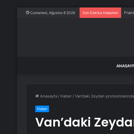
Frans
Cumartesi, Ağustos 8 2026
Son Dakika Haberleri
ANASAY
Anasayfa
/
Haber
/
Van’daki Zeydan protestolarınd
Haber
Van’daki Zeyda