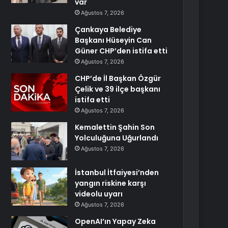
var
Ağustos 7, 2026
Çankaya Belediye
Başkanı Hüseyin Can
Güner CHP’den istifa etti
Ağustos 7, 2026
CHP’de İl Başkan Özgür
Çelik ve 39 ilçe başkanı
istifa etti
Ağustos 7, 2026
Kemalettin Şahin Son
Yolculuğuna Uğurlandı
Ağustos 7, 2026
İstanbul İtfaiyesi’nden
yangın riskine karşı
videolu uyarı
Ağustos 7, 2026
OpenAI’ın Yapay Zeka