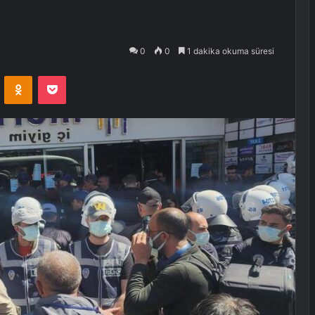
0
0
1 dakika okuma süresi
VKontakte
Odnoklassniki
Pocket