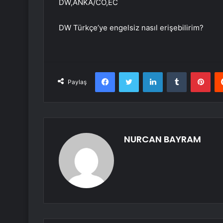
DW,ANKA/CÖ,EC
DW Türkçe’ye engelsiz nasıl erişebilirim?
Facebook
Twitter
LinkedIn
Tumblr
Pint
Paylaş
NURCAN BAYRAM