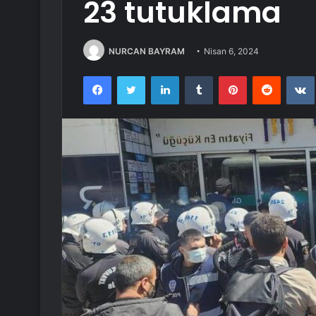
23 tutuklama
NURCAN BAYRAM
Nisan 6, 2024
Facebook
Twitter
LinkedIn
Tumblr
Pinterest
Reddit