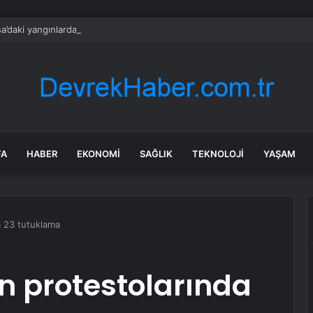
a’daki yangınlarda 4 itfaiye eri hayatını kaybetti
FA
HABER
EKONOMI
SAĞLIK
TEKNOLOJI
YAŞAM
a 23 tutuklama
n protestolarında