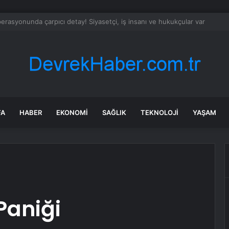
Belediye Başkanı Hüseyin Can Güner CHP’den istifa etti
FA
HABER
EKONOMI
SAĞLIK
TEKNOLOJI
YAŞAM
Paniği