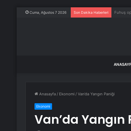
Çankaya 
Cuma, Ağustos 7 2026
Son Dakika Haberleri
ANASAY
Anasayfa
/
Ekonomi
/
Van’da Yangın Paniği
Ekonomi
Van’da Yangın 