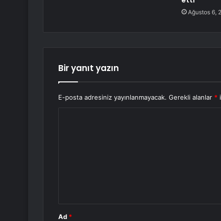
etti
Ağustos 6, 
Bir yanıt yazın
E-posta adresiniz yayınlanmayacak.
Gerekli alanlar
*
i
Y
o
r
u
m
*
Ad
*