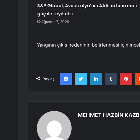
S&P Global, Avustralya’nın AAA notunu mali
güç ile teyit etti
Ağustos 7, 2026
Yangının çıkış nedeninin belirlenmesi için ince
Facebook
Twitter
LinkedIn
Tumblr
Pint
Paylaş
MEHMET HAZBİN KAZB