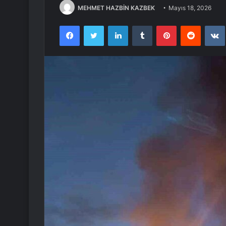
MEHMET HAZBİN KAZBEK
Mayıs 18, 2026
Facebook
Twitter
LinkedIn
Tumblr
Pinterest
Reddit