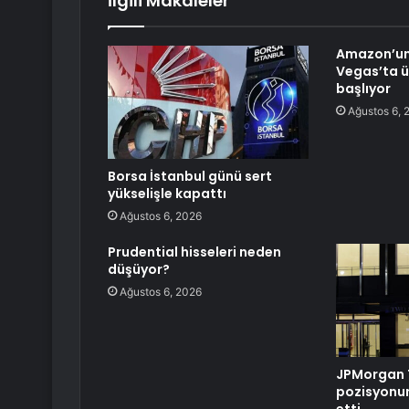
İlgili Makaleler
Amazon’un
Vegas’ta ü
başlıyor
Ağustos 6, 
Borsa İstanbul günü sert
yükselişle kapattı
Ağustos 6, 2026
Prudential hisseleri neden
düşüyor?
Ağustos 6, 2026
JPMorgan 
pozisyonun