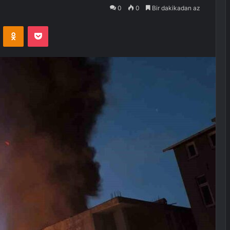
0
0
Bir dakikadan az
VKontakte
Odnoklassniki
Pocket