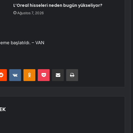
L’Oreal hisseleri neden bugün yükseliyor?
Ağustos 7, 2026
leme başlatıldı. – VAN
erest
Reddit
VKontakte
Odnoklassniki
Pocket
E-Posta ile paylaş
Yazdır
EK