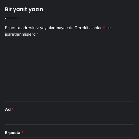
Bir yanıt yazın
E-posta adresiniz yayınlanmayacak.
Gerekli alanlar
*
ile
işaretlenmişlerdir
Y
o
r
u
m
*
Ad
*
E-posta
*