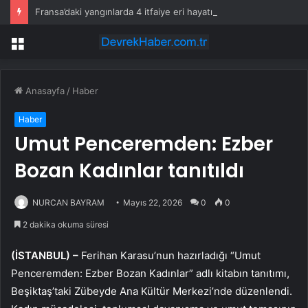
Fransa’daki yangınlarda 4 itfaiye eri hayatını kaybetti
Menü
Anasayfa
/
Haber
Haber
Umut Penceremden: Ezber
Bozan Kadınlar tanıtıldı
NURCAN BAYRAM
Mayıs 22, 2026
0
0
2 dakika okuma süresi
(İSTANBUL) –
Ferihan Karasu’nun hazırladığı “Umut
Penceremden: Ezber Bozan Kadınlar” adlı kitabın tanıtımı,
Beşiktaş’taki Zübeyde Ana Kültür Merkezi’nde düzenlendi.