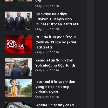
var
Ağustos 7, 2026
Çankaya Belediye
Başkanı Hüseyin Can
Güner CHP’den istifa etti
Ağustos 7, 2026
CHP’de İl Başkan Özgür
Çelik ve 39 ilçe başkanı
istifa etti
Ağustos 7, 2026
Kemalettin Şahin Son
Yolculuğuna Uğurlandı
Ağustos 7, 2026
İstanbul İtfaiyesi’nden
yangın riskine karşı
videolu uyarı
Ağustos 7, 2026
OpenAI’ın Yapay Zeka