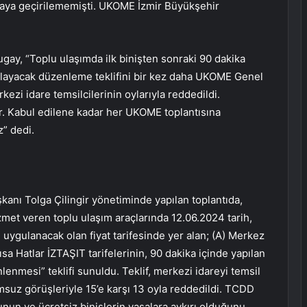
amaya geçirilememişti. UKOME İzmir Büyükşehir
gay, “Toplu ulaşımda ilk binişten sonraki 90 dakika
ğlayacak düzenleme teklifini bir kez daha UKOME Genel
kezi idare temsilcilerinin oylarıyla reddedildi.
or. Kabul edilene kadar her UKOME toplantısına
” dedi.
kanı Tolga Çilingir yönetiminde yapılan toplantıda,
izmet veren toplu ulaşım araçlarında 12.06.2024 tarih,
ygulanacak olan fiyat tarifesinde yer alan; (A) Merkez
Kısa Hatlar İZTAŞIT tarifelerinin, 90 dakika içinde yapılan
enmesi” teklifi sunuldu. Teklif, merkezi idareyi temsil
msuz görüşleriyle 15’e karşı 13 oyla reddedildi. TCDD
unun ve ücretsiz binişlerin yasalara aykırı olduğunu