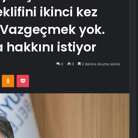
klifini ikinci kez
: Vazgeçmek yok.
a hakkını istiyor
0
0
2 dakika okuma süresi
VKontakte
Odnoklassniki
Pocket