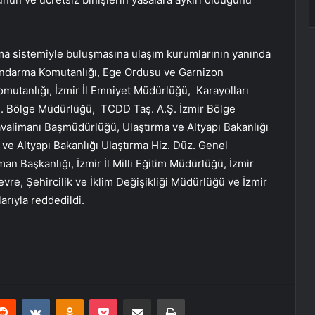
arma sistemiyle buluşmasına ulaşım kurumlarının yanında
l Jandarma Komutanlığı, Ege Ordusu ve Garnizon
mutanlığı, İzmir İl Emniyet Müdürlüğü, Karayolları
 Bölge Müdürlüğü, TCDD Taş. A.Ş. İzmir Bölge
alimanı Başmüdürlüğü, Ulaştırma ve Altyapı Bakanlığı
 ve Altyapı Bakanlığı Ulaştırma Hiz. Düz. Genel
n Başkanlığı, İzmir İl Milli Eğitim Müdürlüğü, İzmir
vre, Şehircilik ve İklim Değişikliği Müdürlüğü ve İzmir
rıyla reddedildi.
erest
Reddit
VKontakte
Odnoklassniki
Pocket
E-Posta ile paylaş
Yazdır