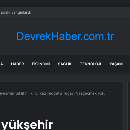
a’daki yangınlarda 4 itfaiye eri hayatını kaybetti
FA
HABER
EKONOMI
SAĞLIK
TEKNOLOJI
YAŞAM
esi’nin teklifini ikinci kez reddetti Tugay: Vazgeçmek yok.
üyükşehir