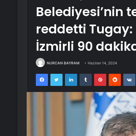
Belediyesi’nin te
reddetti Tugay
İzmirli 90 dakik
NURCAN BAYRAM
Haziran 14, 2024
Facebook
Twitter
LinkedIn
Tumblr
Pinterest
Reddit