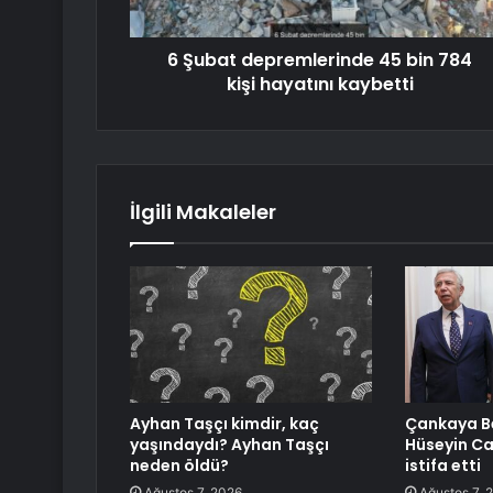
6 Şubat depremlerinde 45 bin 784
kişi hayatını kaybetti
İlgili Makaleler
Ayhan Taşçı kimdir, kaç
Çankaya Be
yaşındaydı? Ayhan Taşçı
Hüseyin C
neden öldü?
istifa etti
Ağustos 7, 2026
Ağustos 7, 