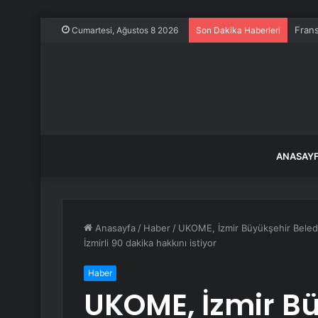
Frans
Cumartesi, Ağustos 8 2026
Son Dakika Haberleri
ANASAY
Anasayfa
/
Haber
/
UKOME, İzmir Büyükşehir Belediy
İzmirli 90 dakika hakkını istiyor
Haber
UKOME, İzmir B