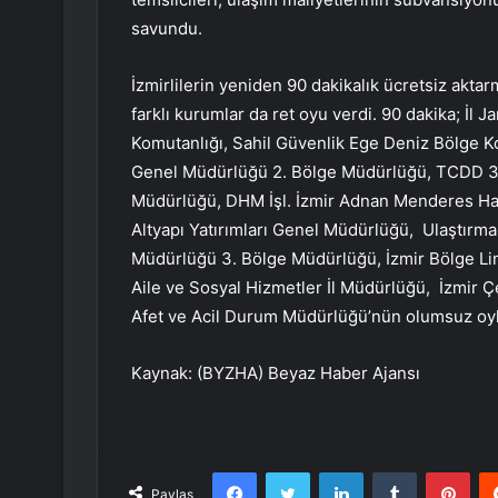
savundu.
İzmirlilerin yeniden 90 dakikalık ücretsiz akt
farklı kurumlar da ret oyu verdi. 90 dakika; İ
Komutanlığı, Sahil Güvenlik Ege Deniz Bölge Ko
Genel Müdürlüğü 2. Bölge Müdürlüğü, TCDD 3.
Müdürlüğü, DHM İşl. İzmir Adnan Menderes Hav
Altyapı Yatırımları Genel Müdürlüğü, Ulaştırma
Müdürlüğü 3. Bölge Müdürlüğü, İzmir Bölge Lima
Aile ve Sosyal Hizmetler İl Müdürlüğü, İzmir Çe
Afet ve Acil Durum Müdürlüğü’nün olumsuz oyla
Kaynak: (BYZHA) Beyaz Haber Ajansı
Facebook
Twitter
LinkedIn
Tumblr
Pint
Paylaş