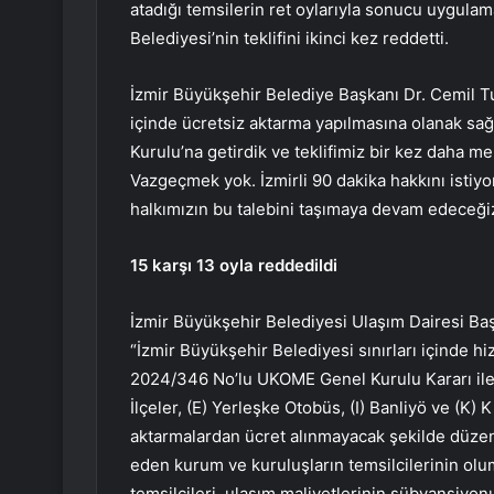
atadığı temsilerin ret oylarıyla sonucu uygul
Belediyesi’nin teklifini ikinci kez reddetti.
İzmir Büyükşehir Belediye Başkanı Dr. Cemil Tu
içinde ücretsiz aktarma yapılmasına olanak sa
Kurulu’na getirdik ve teklifimiz bir kez daha mer
Vazgeçmek yok. İzmirli 90 dakika hakkını istiy
halkımızın bu talebini taşımaya devam edeceğiz
15 karşı 13 oyla reddedildi
İzmir Büyükşehir Belediyesi Ulaşım Dairesi Baş
“İzmir Büyükşehir Belediyesi sınırları içinde h
2024/346 No’lu UKOME Genel Kurulu Kararı ile u
İlçeler, (E) Yerleşke Otobüs, (I) Banliyö ve (K) 
aktarmalardan ücret alınmayacak şekilde düzenl
eden kurum ve kuruluşların temsilcilerinin olu
temsilcileri, ulaşım maliyetlerinin sübvansiyon