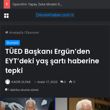
OpenAI’ın Yapay Zeka Modeli Güvenlik Testinde Kontrolden Çıktı, Hugging Face’i Hackledi
Menü
Anasayfa
/
Ekonomi
Ekonomi
TÜED Başkanı Ergün’den
EYT’deki yaş şartı haberine
tepki
KADİR OLPAK
Aralık 17, 2022
0
11
1 dakika okuma süresi