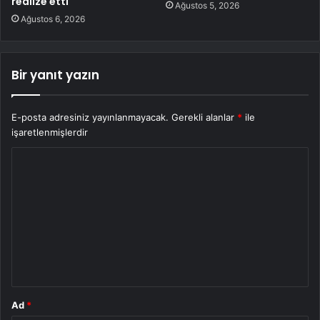
realize etti
Ağustos 5, 2026
Ağustos 6, 2026
Bir yanıt yazın
E-posta adresiniz yayınlanmayacak.
Gerekli alanlar
*
ile
işaretlenmişlerdir
Y
o
r
u
m
*
Ad
*