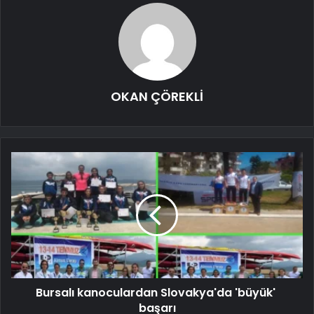
OKAN ÇÖREKLİ
Bursalı kanoculardan Slovakya'da 'büyük' ​​
başarı