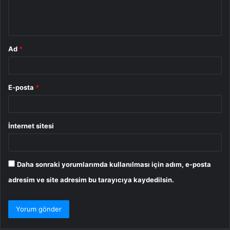
m
*
Ad
*
E-posta
*
İnternet sitesi
Daha sonraki yorumlarımda kullanılması için adım, e-posta
adresim ve site adresim bu tarayıcıya kaydedilsin.