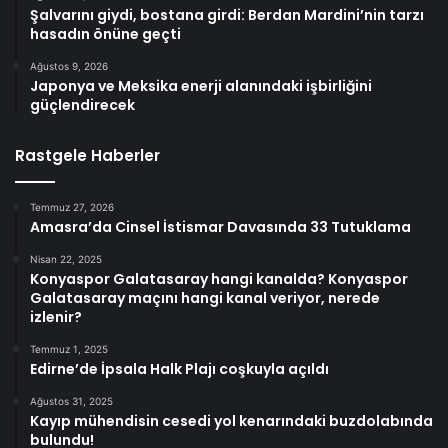
Şalvarını giydi, bostana girdi: Berdan Mardini’nin tarzı
hasadın önüne geçti
Ağustos 9, 2026
Japonya ve Meksika enerji alanındaki işbirliğini
güçlendirecek
Rastgele Haberler
Temmuz 27, 2026
Amasra’da Cinsel İstismar Davasında 33 Tutuklama
Nisan 22, 2025
Konyaspor Galatasaray hangi kanalda? Konyaspor
Galatasaray maçını hangi kanal veriyor, nerede
izlenir?
Temmuz 1, 2025
Edirne’de İpsala Halk Plajı coşkuyla açıldı
Ağustos 31, 2025
Kayıp mühendisin cesedi yol kenarındaki buzdolabında
bulundu!