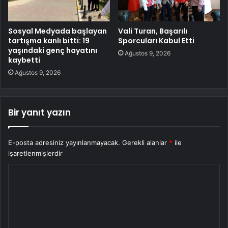
Sosyal Medyada başlayan
Vali Turan, Başarılı
tartışma kanlı bitti: 19
Sporcuları Kabul Etti
yaşındaki genç hayatını
Ağustos 9, 2026
kaybetti
Ağustos 9, 2026
Bir yanıt yazın
E-posta adresiniz yayınlanmayacak.
Gerekli alanlar
*
ile
işaretlenmişlerdir
Y
o
r
u