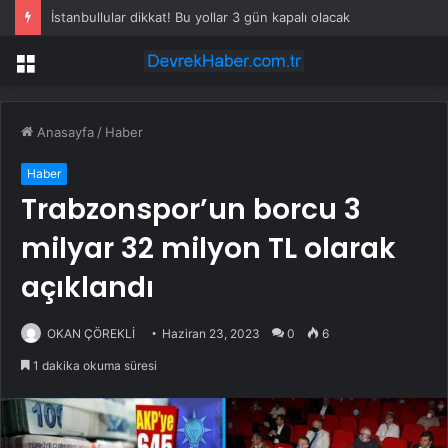
İstanbullular dikkat! Bu yollar 3 gün kapalı olacak
Menü
Anasayfa
/
Haber
Haber
Trabzonspor’un borcu 3
milyar 32 milyon TL olarak
açıklandı
OKAN ÇÖREKLİ
Haziran 23, 2023
0
6
1 dakika okuma süresi