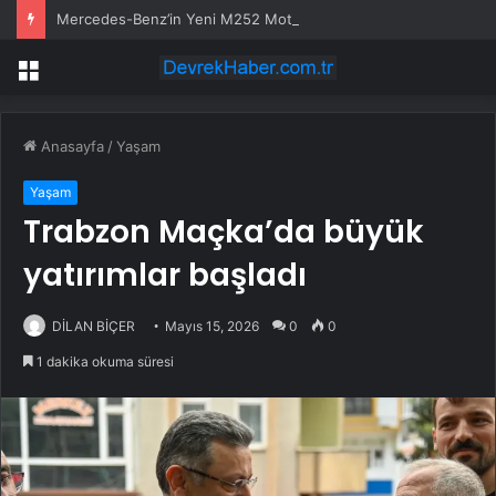
Mercedes-Benz’in Yeni M252 Motoru Alman Mühendisliği Ürünü
Menü
Anasayfa
/
Yaşam
Yaşam
Trabzon Maçka’da büyük
yatırımlar başladı
DİLAN BİÇER
Mayıs 15, 2026
0
0
1 dakika okuma süresi