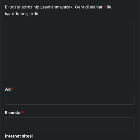
E-posta adresiniz yayınlanmayacak.
Gerekli alanlar
*
ile
işaretlenmişlerdir
Y
o
r
u
m
*
Ad
*
E-posta
*
İnternet sitesi