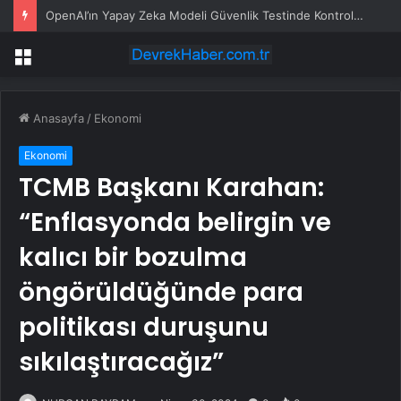
OpenAI’ın Yapay Zeka Modeli Güvenlik Testinde Kontrolden Çıktı, Hugging Face’i Hackledi
Menü
Anasayfa
/
Ekonomi
Ekonomi
TCMB Başkanı Karahan:
“Enflasyonda belirgin ve
kalıcı bir bozulma
öngörüldüğünde para
politikası duruşunu
sıkılaştıracağız”