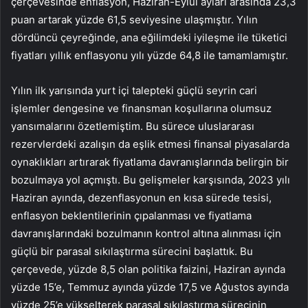
çerçevesinde enflasyon, Haziran-Eylül ayları arasında 23,3
puan artarak yüzde 61,5 seviyesine ulaşmıştır. Yılın
dördüncü çeyreğinde, ana eğilimdeki iyileşme ile tüketici
fiyatları yıllık enflasyonu yılı yüzde 64,8 ile tamamlamıştır.
Yılın ilk yarısında yurt içi talepteki güçlü seyrin cari
işlemler dengesine ve finansman koşullarına olumsuz
yansımalarını özetlemiştim. Bu sürece
uluslararası
rezervlerdeki
azalışın da eşlik etmesi finansal piyasalarda
oynaklıkları artırarak fiyatlama davranışlarında belirgin bir
bozulmaya yol açmıştı. Bu gelişmeler karşısında, 2023 yılı
Haziran ayında, dezenflasyonun en kısa sürede tesisi,
enflasyon beklentilerinin çıpalanması ve fiyatlama
davranışlarındaki bozulmanın kontrol altına alınması için
güçlü bir parasal sıkılaştırma sürecini başlattık. Bu
çerçevede, yüzde 8,5 olan
politika faizini
, Haziran ayında
yüzde 15’e, Temmuz ayında yüzde 17,5 ve Ağustos ayında
yüzde 25’e yükselterek parasal sıkılaştırma sürecinin