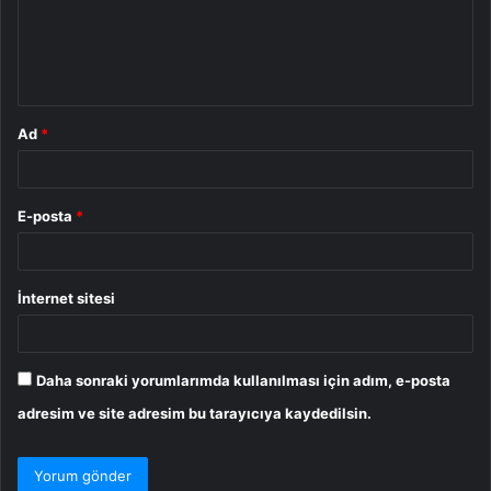
u
m
*
Ad
*
E-posta
*
İnternet sitesi
Daha sonraki yorumlarımda kullanılması için adım, e-posta
adresim ve site adresim bu tarayıcıya kaydedilsin.