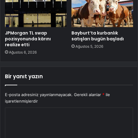
JPMorgan TL swap
Bayburt’ta kurbanlık
pozisyonunda kârını
satışları bugün başladı
realize etti
Ağustos 5, 2026
Ağustos 6, 2026
Bir yanıt yazın
E-posta adresiniz yayınlanmayacak.
Gerekli alanlar
*
ile
işaretlenmişlerdir
Y
o
r