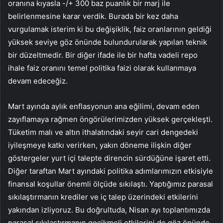
oranına kıyasla -/+ 300 baz puanlık bir marj ile
belirlenmesine karar verdik. Burada bir kez daha
vurgulamak isterim ki bu değişiklik, faiz oranlarının geldiği
yüksek seviye göz önünde bulundurularak yapılan teknik
bir düzeltmedir. Bir diğer ifade ile bir hafta vadeli repo
ihale faiz oranını temel politika faizi olarak kullanmaya
devam edeceğiz.
Mart ayında aylık enflasyonun ana eğilimi, devam eden
zayıflamaya rağmen öngörülerimizden yüksek gerçekleşti.
Tüketim malı ve altın ithalatındaki seyir cari dengedeki
iyileşmeye katkı verirken, yakın döneme ilişkin diğer
göstergeler yurt içi talepte direncin sürdüğüne işaret etti.
Diğer taraftan Mart ayındaki politika adımlarımızın etkisiyle
finansal koşullar önemli ölçüde sıkılaştı. Yaptığımız parasal
sıkılaştırmanın krediler ve iç talep üzerindeki etkilerini
yakından izliyoruz. Bu doğrultuda, Nisan ayı toplantımızda
parasal sıkılaştırmanın gecikmeli etkilerini de göz önünde