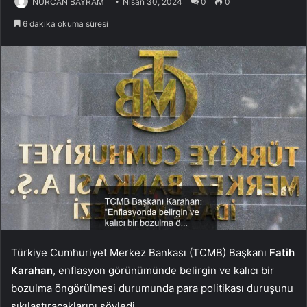
NURCAN BAYRAM
Nisan 30, 2024
0
0
6 dakika okuma süresi
Türkiye Cumhuriyet Merkez Bankası
(TCMB)
Başkanı
Fatih
Karahan
,
enflasyon
görünümünde belirgin ve kalıcı bir
bozulma öngörülmesi durumunda para politikası duruşunu
sıkılaştıracaklarını söyledi.