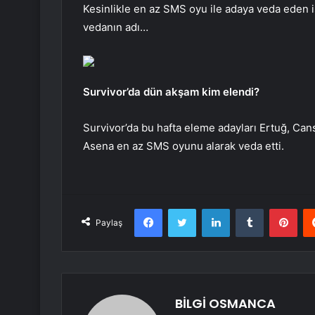
Kesinlikle en az SMS oyu ile adaya veda eden i
vedanın adı…
Survivor’da dün akşam kim elendi?
Survivor’da bu hafta eleme adayları Ertuğ, Ca
Asena en az SMS oyunu alarak veda etti.
Facebook
Twitter
LinkedIn
Tumblr
Pint
Paylaş
BİLGİ OSMANCA