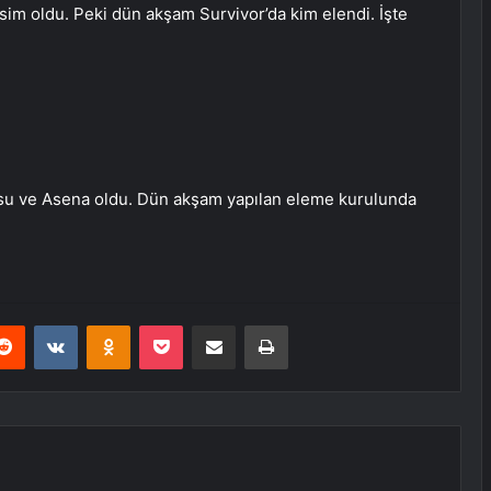
sim oldu. Peki dün akşam Survivor’da kim elendi. İşte
nsu ve Asena oldu. Dün akşam yapılan eleme kurulunda
erest
Reddit
VKontakte
Odnoklassniki
Pocket
E-Posta ile paylaş
Yazdır