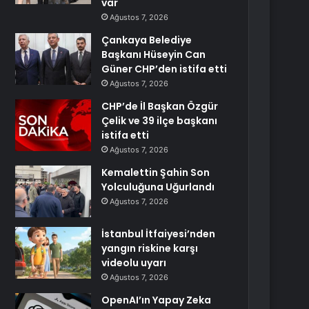
var
Ağustos 7, 2026
Çankaya Belediye
Başkanı Hüseyin Can
Güner CHP’den istifa etti
Ağustos 7, 2026
CHP’de İl Başkan Özgür
Çelik ve 39 ilçe başkanı
istifa etti
Ağustos 7, 2026
Kemalettin Şahin Son
Yolculuğuna Uğurlandı
Ağustos 7, 2026
İstanbul İtfaiyesi’nden
yangın riskine karşı
videolu uyarı
Ağustos 7, 2026
OpenAI’ın Yapay Zeka