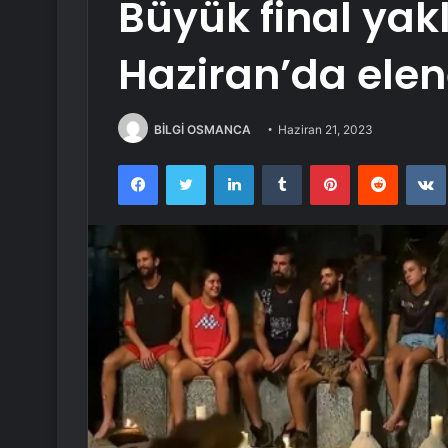
Büyük final yakl
Haziran’da elen
BİLGİ OSMANCA
Haziran 21, 2023
Facebook
Twitter
LinkedIn
Tumblr
Pinterest
Reddit