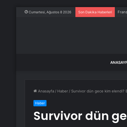
Frans
Cumartesi, Ağustos 8 2026
Son Dakika Haberleri
ANASAY
Anasayfa
/
Haber
/
Survivor dün gece kim elendi? B
Haber
Survivor dün ge