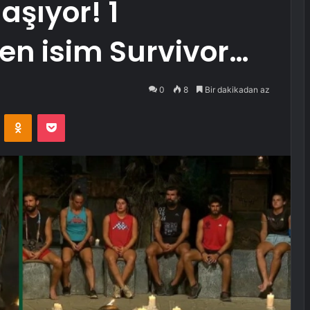
aşıyor! 1
en isim Survivor…
0
8
Bir dakikadan az
VKontakte
Odnoklassniki
Pocket