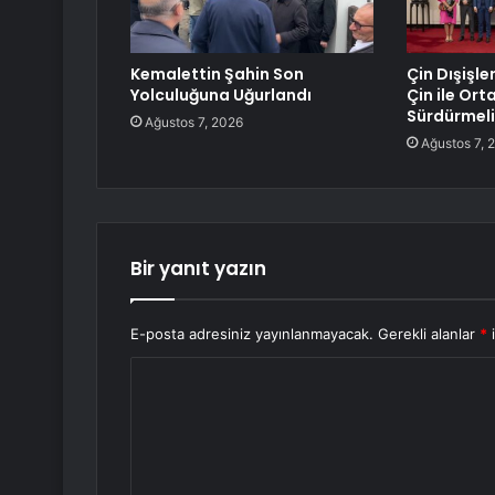
Kemalettin Şahin Son
Çin Dışişle
Yolculuğuna Uğurlandı
Çin ile Ortak
Sürdürmeli
Ağustos 7, 2026
Ağustos 7, 
Bir yanıt yazın
E-posta adresiniz yayınlanmayacak.
Gerekli alanlar
*
i
Y
o
r
u