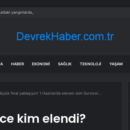
a’daki yangınlarda 4 itfaiye eri hayatını kaybetti
FA
HABER
EKONOMI
SAĞLIK
TEKNOLOJI
YAŞAM
üyük final yaklaşıyor! 1 Haziran’da elenen isim Survivor…
ce kim elendi?