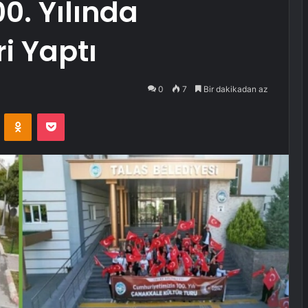
0. Yılında
i Yaptı
0
7
Bir dakikadan az
VKontakte
Odnoklassniki
Pocket