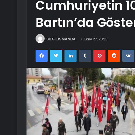
Cumhuriyetin 10
Bartın’da Göster
BİLGİ OSMANCA
Ekim 27, 2023
Facebook
Twitter
LinkedIn
Tumblr
Pinterest
Reddit