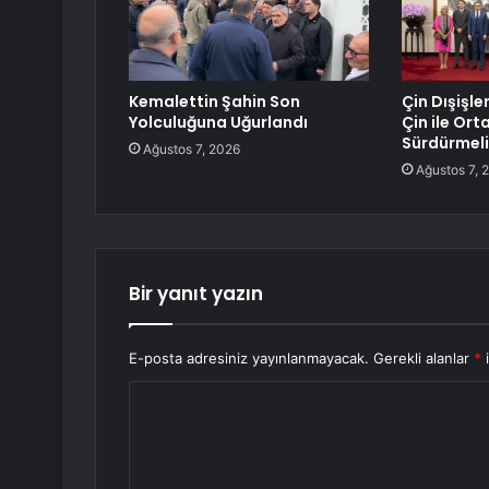
Kemalettin Şahin Son
Çin Dışişle
Yolculuğuna Uğurlandı
Çin ile Ortak
Sürdürmeli
Ağustos 7, 2026
Ağustos 7, 
Bir yanıt yazın
E-posta adresiniz yayınlanmayacak.
Gerekli alanlar
*
i
Y
o
r