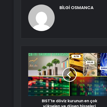
BİLGİ OSMANCA
BIST'te döviz kurunun en çok
yükselen ve düşen hisseleri