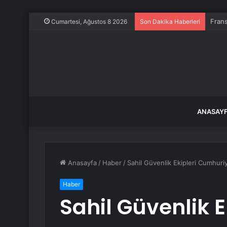
Frans
Cumartesi, Ağustos 8 2026
Son Dakika Haberleri
ANASAY
Anasayfa
/
Haber
/
Sahil Güvenlik Ekipleri Cumhuriy
Haber
Sahil Güvenlik E