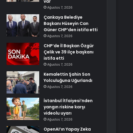
var
Ağustos 7, 2026
Çankaya Belediye
Başkanı Hüseyin Can
Güner CHP’den istifa etti
Ağustos 7, 2026
CHP’de İl Başkan Özgür
Çelik ve 39 ilçe başkanı
istifa etti
Ağustos 7, 2026
Kemalettin Şahin Son
Yolculuğuna Uğurlandı
Ağustos 7, 2026
İstanbul İtfaiyesi’nden
yangın riskine karşı
videolu uyarı
Ağustos 7, 2026
OpenAI’ın Yapay Zeka