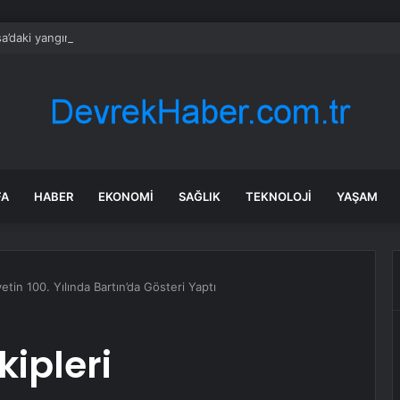
a’daki yangınlarda 4 itfaiye eri hayatını kaybetti
FA
HABER
EKONOMI
SAĞLIK
TEKNOLOJI
YAŞAM
etin 100. Yılında Bartın’da Gösteri Yaptı
kipleri