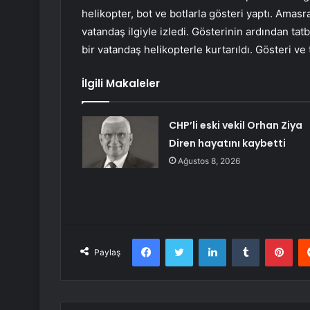
helikopter, bot ve botlarla gösteri yaptı. Ama
vatandaş ilgiyle izledi. Gösterinin ardından tat
bir vatandaş helikopterle kurtarıldı. Gösteri ve 
İlgili Makaleler
CHP’li eski vekil Orhan Ziya
Diren hayatını kaybetti
Ağustos 8, 2026
Facebook
Twitter
LinkedIn
Tumblr
Pint
Paylaş