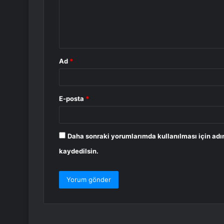
u
m
*
Ad
*
E-posta
*
Daha sonraki yorumlarımda kullanılması için adı
kaydedilsin.