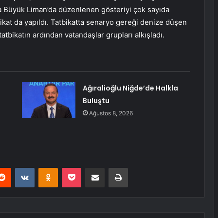
sra Büyük Liman’da düzenlenen gösteriyi çok sayıda
bikat da yapıldı. Tatbikatta senaryo gereği denize düşen
tatbikatın ardından vatandaşlar grupları alkışladı.
Ağıralioğlu Niğde’de Halkla
Buluştu
Ağustos 8, 2026
erest
Reddit
VKontakte
Odnoklassniki
Pocket
E-Posta ile paylaş
Yazdır