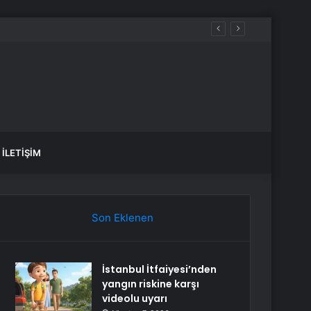
Hackledi
İLETIŞIM
Son Eklenen
İstanbul İtfaiyesi’nden
yangın riskine karşı
videolu uyarı