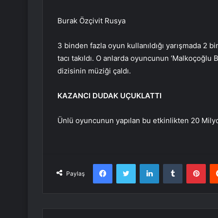
Burak Özçivit Rusya
3 binden fazla oyun kullanıldığı yarışmada 2 bin
tacı takıldı. O anlarda oyuncunun ‘Malkoçoğlu B
dizisinin müziği çaldı.
KAZANCI DUDAK UÇUKLATTI
Ünlü oyuncunun yapılan bu etkinlikten 20 Milyon
Facebook
Twitter
LinkedIn
Tumblr
Pint
Paylaş