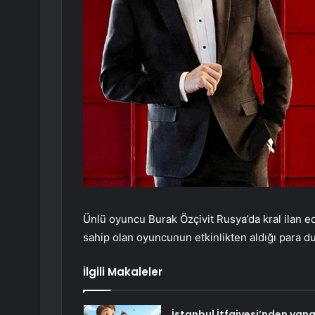
Ünlü oyuncu Burak Özçivit Rusya’da kral ilan e
sahip olan oyuncunun etkinlikten aldığı para du
İlgili Makaleler
İstanbul İtfaiyesi’nden yang