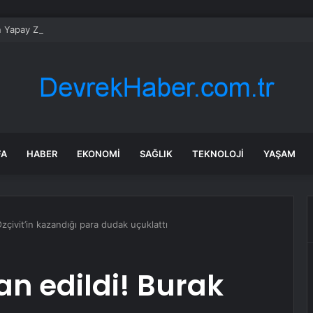
n Yapay Zeka Modeli Güvenlik Testinde Kontrolden Çıktı, Hugging Face’i 
FA
HABER
EKONOMI
SAĞLIK
TEKNOLOJI
YAŞAM
Özçivit’in kazandığı para dudak uçuklattı
an edildi! Burak