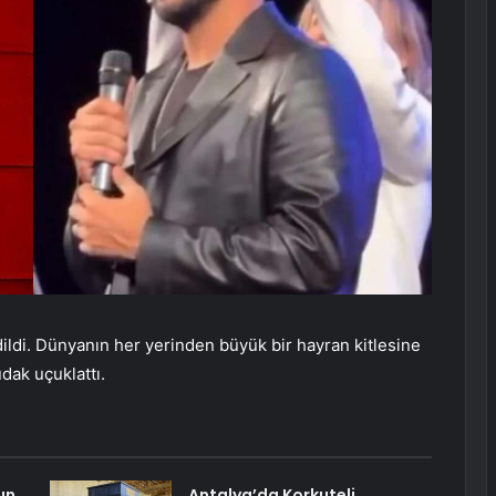
dildi. Dünyanın her yerinden büyük bir hayran kitlesine
dak uçuklattı.
ın
Antalya’da Korkuteli