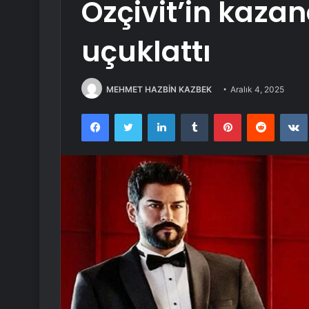
Özçivit’in kaza
uçuklattı
MEHMET HAZBİN KAZBEK
Aralık 4, 2025
Facebook
Twitter
LinkedIn
Tumblr
Pinterest
Reddit