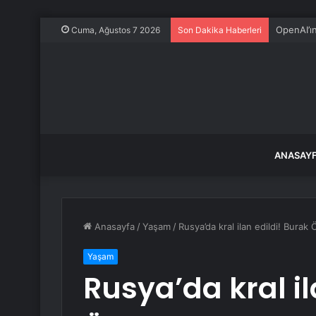
OpenAI’ı
Cuma, Ağustos 7 2026
Son Dakika Haberleri
ANASAY
Anasayfa
/
Yaşam
/
Rusya’da kral ilan edildi! Burak 
Yaşam
Rusya’da kral il