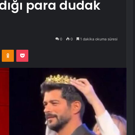
ndığı para dudak
0
0
1 dakika okuma süresi
VKontakte
Odnoklassniki
Pocket