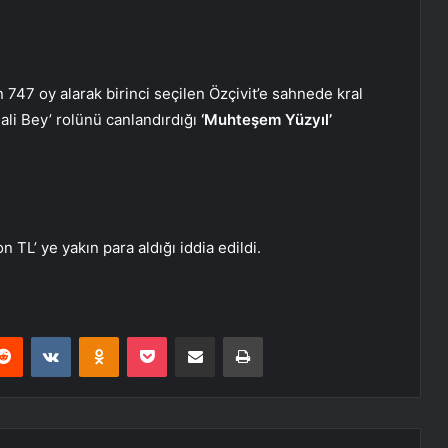
 747 oy alarak birinci seçilen Özçivit’e sahnede kral
ali Bey’ rolünü canlandırdığı
‘Mu
hteşem Yüzyıl’
 TL’ ye yakın para aldığı iddia edildi.
erest
Reddit
VKontakte
Odnoklassniki
Pocket
E-Posta ile paylaş
Yazdır