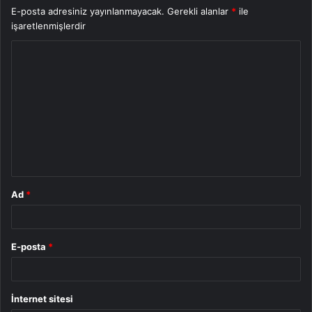
E-posta adresiniz yayınlanmayacak.
Gerekli alanlar
*
ile
işaretlenmişlerdir
Y
o
r
u
m
*
Ad
*
E-posta
*
İnternet sitesi