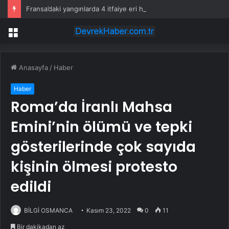
Fransa’daki yangınlarda 4 itfaiye eri hayatını kaybetti
Menü
Anasayfa
/
Haber
Haber
Roma’da İranlı Mahsa
Emini’nin ölümü ve tepki
gösterilerinde çok sayıda
kişinin ölmesi protesto
edildi
BİLGİ OSMANCA
Kasım 23, 2022
0
11
Bir dakikadan az