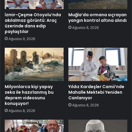
İzmir-Çeşme Otoyolu’nda
Muğla’da ormana sıçrayan
akılalmaz görüntü: Araç
yangın kontrol altına alındı
üzerinde dans edip
Ağustos 8, 2026
paylaştılar
Ağustos 9, 2026
Milyonlarca kişi yapay
Yıldız Kardeşler Camii’nde
zeka ile hazırlanmış bu
Mahalle Mektebi Yeniden
deprem videosunu
Canlanıyor
konuşuyor!
Ağustos 8, 2026
Ağustos 8, 2026