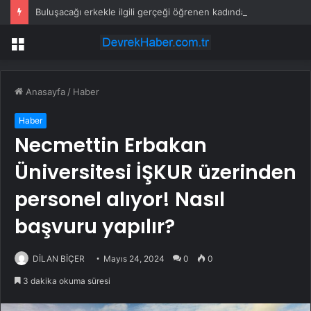
Buluşacağı erkekle ilgili gerçeği öğrenen kadından tepki çeken hareket
Menü
Anasayfa
/
Haber
Haber
Necmettin Erbakan
Üniversitesi İŞKUR üzerinden
personel alıyor! Nasıl
başvuru yapılır?
DİLAN BİÇER
Mayıs 24, 2024
0
0
3 dakika okuma süresi