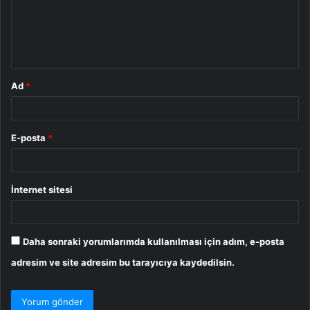
u
m
*
Ad
*
E-posta
*
İnternet sitesi
Daha sonraki yorumlarımda kullanılması için adım, e-posta
adresim ve site adresim bu tarayıcıya kaydedilsin.