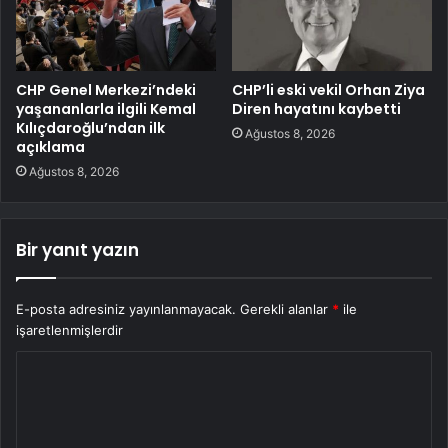
CHP Genel Merkezi’ndeki
CHP’li eski vekil Orhan Ziya
yaşananlarla ilgili Kemal
Diren hayatını kaybetti
Kılıçdaroğlu’ndan ilk
Ağustos 8, 2026
açıklama
Ağustos 8, 2026
Bir yanıt yazın
E-posta adresiniz yayınlanmayacak.
Gerekli alanlar
*
ile
işaretlenmişlerdir
Y
o
r