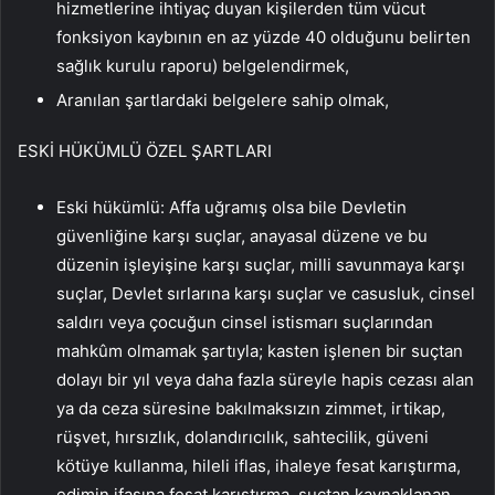
hizmetlerine ihtiyaç duyan kişilerden tüm vücut
fonksiyon kaybının en az yüzde 40 olduğunu belirten
sağlık kurulu raporu) belgelendirmek,
Aranılan şartlardaki belgelere sahip olmak,
ESKİ HÜKÜMLÜ ÖZEL ŞARTLARI
Eski hükümlü: Affa uğramış olsa bile Devletin
güvenliğine karşı suçlar, anayasal düzene ve bu
düzenin işleyişine karşı suçlar, milli savunmaya karşı
suçlar, Devlet sırlarına karşı suçlar ve casusluk, cinsel
saldırı veya çocuğun cinsel istismarı suçlarından
mahkûm olmamak şartıyla; kasten işlenen bir suçtan
dolayı bir yıl veya daha fazla süreyle hapis cezası alan
ya da ceza süresine bakılmaksızın zimmet, irtikap,
rüşvet, hırsızlık, dolandırıcılık, sahtecilik, güveni
kötüye kullanma, hileli iflas, ihaleye fesat karıştırma,
edimin ifasına fesat karıştırma, suçtan kaynaklanan