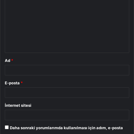
o
r
u
m
*
Ad
*
E-posta
*
İnternet sitesi
Daha sonraki yorumlarımda kullanılması için adım, e-posta