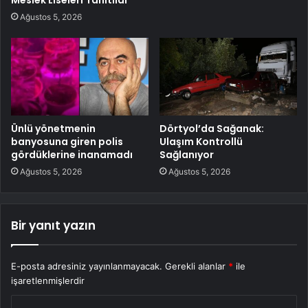
Meslek Liseleri Tanıtıldı
Ağustos 5, 2026
Ünlü yönetmenin
Dörtyol’da Sağanak:
banyosuna giren polis
Ulaşım Kontrollü
gördüklerine inanamadı
Sağlanıyor
Ağustos 5, 2026
Ağustos 5, 2026
Bir yanıt yazın
E-posta adresiniz yayınlanmayacak.
Gerekli alanlar
*
ile
işaretlenmişlerdir
Y