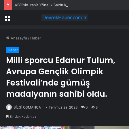
ABD’nin İran’a Yönelik Saldırıları Art Arda Dokuz Gecedir Sürüyor
Menü
Anasayfa
/
Haber
Haber
Milli sporcu Edanur Tulum,
Avrupa Gençlik Olimpik
Festivali’nde gümüş
madalyanın sahibi oldu.
BİLGİ OSMANCA
Temmuz 29, 2023
0
8
Bir dakikadan az