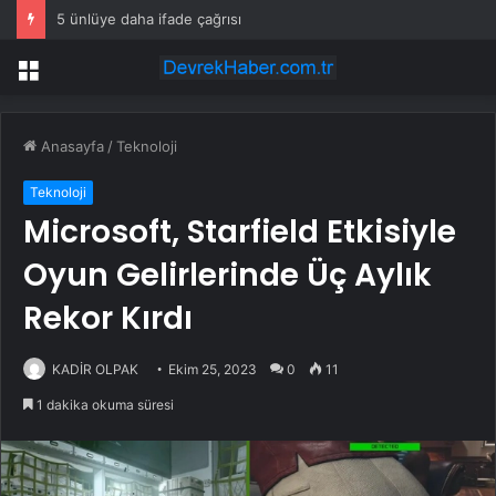
5 ünlüye daha ifade çağrısı
Menü
Anasayfa
/
Teknoloji
Teknoloji
Microsoft, Starfield Etkisiyle
Oyun Gelirlerinde Üç Aylık
Rekor Kırdı
KADİR OLPAK
Ekim 25, 2023
0
11
1 dakika okuma süresi