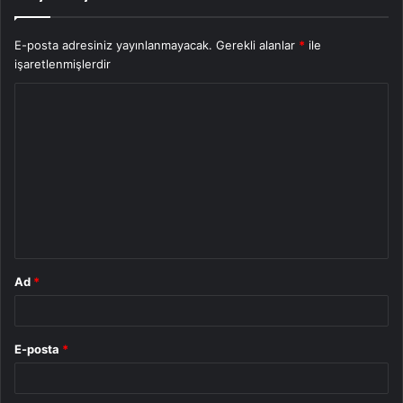
E-posta adresiniz yayınlanmayacak.
Gerekli alanlar
*
ile
işaretlenmişlerdir
Y
o
r
u
m
*
Ad
*
E-posta
*