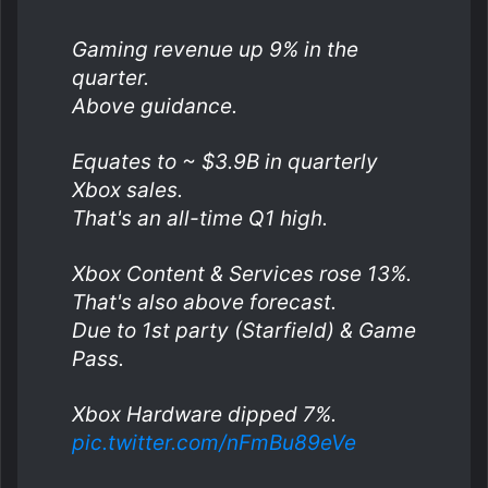
Gaming revenue up 9% in the
quarter.
Above guidance.
Equates to ~ $3.9B in quarterly
Xbox sales.
That's an all-time Q1 high.
Xbox Content & Services rose 13%.
That's also above forecast.
Due to 1st party (Starfield) & Game
Pass.
Xbox Hardware dipped 7%.
pic.twitter.com/nFmBu89eVe