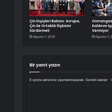
Çin Dışişleri Bakanı: Avrupa,
Osmangazi
Çin ile Ortaklık İlişkisini
Kaldırım İş
Sürdürmeli
Vermiyor
Ağustos 7, 2026
Ağustos 7, 
Bir yanıt yazın
E-posta adresiniz yayınlanmayacak.
Gerekli alanlar
*
i
Y
o
r
u