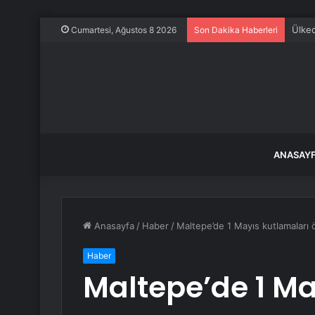
Ülked
Cumartesi, Ağustos 8 2026
Son Dakika Haberleri
ANASAY
Anasayfa
/
Haber
/
Maltepe’de 1 Mayıs kutlamaları ö
Haber
Maltepe’de 1 Ma