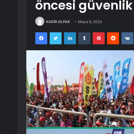
öncesi güvenlik
KADİR OLPAK
Mayıs 9, 2023
Facebook
Twitter
LinkedIn
Tumblr
Pinterest
Reddit