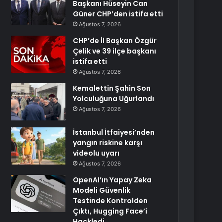
Başkanı Hüseyin Can
Güner CHP’den istifa etti
Ağustos 7, 2026
CHP’de İl Başkan Özgür
Çelik ve 39 ilçe başkanı
istifa etti
Ağustos 7, 2026
Kemalettin Şahin Son
Yolculuğuna Uğurlandı
Ağustos 7, 2026
İstanbul İtfaiyesi’nden
yangın riskine karşı
videolu uyarı
Ağustos 7, 2026
OpenAI’ın Yapay Zeka
Modeli Güvenlik
Testinde Kontrolden
Çıktı, Hugging Face’i
Hackledi