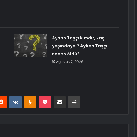
Ayhan Taşçı kimdir, kaç
yaşındaydı? Ayhan Taşçı
neden öldü?
Ağustos 7, 2026
erest
Reddit
VKontakte
Odnoklassniki
Pocket
E-Posta ile paylaş
Yazdır