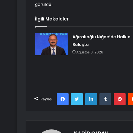
görüldü.
İlgili Makaleler
Ağıralioğlu Niğde’de Halkla
Buluştu
Ağustos 8, 2026
Facebook
Twitter
LinkedIn
Tumblr
Pint
Paylaş