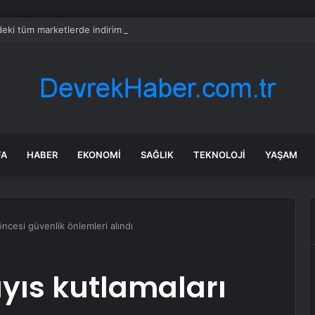
eki tüm marketlerde indirim artık zorunlu
FA
HABER
EKONOMI
SAĞLIK
TEKNOLOJI
YAŞAM
ncesi güvenlik önlemleri alındı
yıs kutlamaları