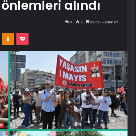
 önlemleri alındı
0
6
Bir dakikadan az
VKontakte
Odnoklassniki
Pocket